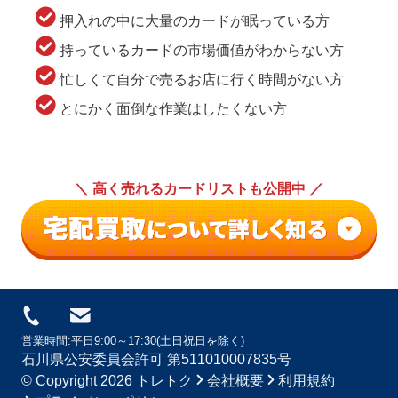
押入れの中に大量のカードが眠っている方
持っているカードの市場価値がわからない方
忙しくて自分で売るお店に行く時間がない方
とにかく面倒な作業はしたくない方
＼ 高く売れるカードリストも公開中 ／
営業時間:平日9:00～17:30(土日祝日を除く)
石川県公安委員会許可 第511010007835号
© Copyright 2026
トレトク
会社概要
利用規約