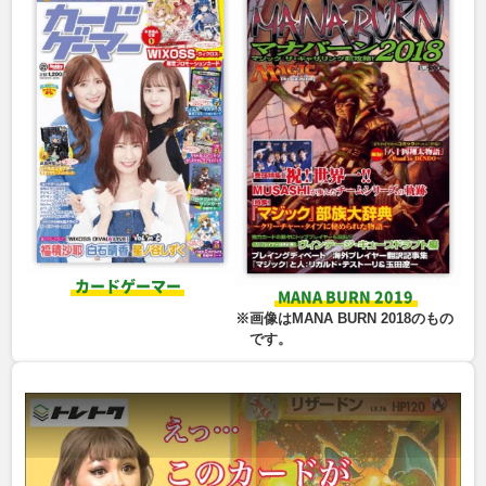
￥19,000
￥18,000
￥18,000
￥17,000
ダークライEX BW4
ミュウ S8a 030/028
ヒビキのホウオウex
メガダークライex M5
072/069 SR
UR
SV9a 086/063 SAR
114/081 SAR
￥17,000
￥17,000
￥17,000
￥17,000
イブキのカイリュー
ピカチュウ e1
ゼクロムex SV11B
メガカイリューex
VS水炎 049/141 C C
016/128 C
169/086 SAR
M2a 246/193 SAR
￥16,000
￥16,000
￥16,000
￥16,000
メガオーダイルex MC
フラダリの奥の手
ギラティナVSTAR
リーリエのピッピex
763/742
XY4 095/088 SR
S12a 261/172 UR
SV9 126/100 SAR
￥16,000
￥15,000
￥15,000
￥15,000
カードゲーマー
MANA BURN 2019
※
画像はMANA BURN 2018のもの
メガメガニウムex MC
ナツメのフーディン
レシラムex SV11W
リーリエの決心 M1L
です。
761/742
LV.44 旧G-2 No.065
168/086 SAR
091/063 SAR
R
￥15,000
￥14,000
￥14,000
￥14,000
メガゲッコウガex M4
フリーザー LV.35 旧3
ハイパーボール
ミュウツーGX SM3+
114/083 SAR
No.144 R
SM1S 071/060 UR
075/072 SR
￥14,000
￥13,000
￥13,000
￥12,000