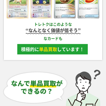
ポッチャマ SM11b
ピカチュウex SV8
クララ S5a 082/070
Nのゾロアークex
052/049 CHR
122/106 SR
SR
SV9 127/100 SAR
￥4,100
￥4,000
￥3,900
￥3,600
トレトクはこのような
“なんとなく価値が低そう”
トウコ SV11W
エンペルトLV.X DP1
ロコンLV.20 DPt1-B
カプ・テテフGX
173/086 SAR
SR
017/096 C
SM2L 052/050 SR
￥3,600
￥3,500
￥3,500
￥3,500
なカードも
積極的に
単品買取
しています！
ピカチュウ S10a
ピカチュウ SV4a
リーリエの決心 M1L
メガフシギバナex
073/071 CHR
236/190 S
086/063 SR
M1L 087/063 SAR
￥3,500
￥3,500
￥3,400
￥3,400
レインボーエネルギー
エリカの招待 SV2a
ロケット団のクロバッ
ジラーチEX BW9
SM6b 086/066 UR
206/165 SAR
トex SV10 127/098
051/076 R
SAR
￥3,300
￥3,200
￥3,200
￥3,100
ゲッコウガGX SM6
リザードンVMAX SC
セレナ S11a 081/068
ヒビキの冒険 SV9a
095/094 SR
002/021 赤
SR
089/063 SAR
￥3,100
￥3,100
￥3,100
￥3,100