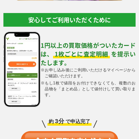
SR
￥1,800
￥1,800
￥1,800
￥1,700
安心してご利用いただくために
メガガルーラex M1S
メガゲンガーex M2a
モルペコex M5
ジュラルドンV S7D
089/063 SAR
230/193 MA
115/081 SAR
076/067 SR
￥1,700
￥1,700
￥1,700
￥1,500
1円以上の買取価格がついたカード
は、
1枚ごとに査定明細
を提示い
ジャローダV S11a
ナンジャモ SV2D
ホップのザシアンex
クチート MC 754/742
084/068 CSR
091/071 SR
SV9 128/100 SAR
￥1,500
￥1,500
￥1,500
￥1,500
たします。
※
お申し込み後にご利用いただけるマイページから
ご確認いただけます。
メガスターミーex M3
メガジガルデex M3
ヒガナの信頼 M6
デカヌチャンex
111/080 SAR
113/080 SAR
112/076 SAR
SV2D 093/071 SAR
※
もし1枚で値段をお付けできなくても、複数のお
￥1,500
￥1,500
￥1,500
￥1,400
品物を「まとめ品」として値付けして買い取りま
す。
ウネルミナモex
ナンジャモのハラバリ
カスミのラプラス
ロケット団のサカキ
SV5K 094/071 SAR
ーex SV9 130/100
SV9a 072/063 AR
SV10 129/098 SAR
UR
￥1,400
￥1,400
￥1,400
￥1,400
3分
約
で申込完了
メガアブソルex M1L
ダイゴのメタグロス
スイレンのお世話
バウッツェルex SV7
089/063 SAR
ex M2a 245/193 SAR
SV5a 093/066 SAR
129/102 SAR