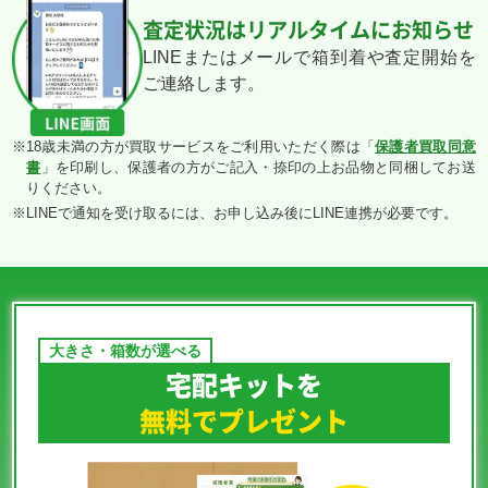
査定状況はリアルタイムにお知らせ
ヒビキのバクフーン
キチキギスex M2a
メガヤンマex SV9a
レジドラゴV S12
SV9a 070/063 AR
244/193 SAR
085/063 SAR
108/098 SR
LINEまたはメールで箱到着や査定開始を
￥830
￥830
￥820
￥800
ご連絡します。
ボルケニオンex SV9
メガゲッコウガex M4
シロナのロズレイド
メガオーダイルex MC
124/100 SAR
098/083 SR
SV9a 065/063 AR
169/742
※
18歳未満の方が買取サービスをご利用いただく際は「
保護者買取同意
￥790
￥790
￥750
￥750
書
」を印刷し、保護者の方がご記入・捺印の上お品物と同梱してお送
りください。
※
LINEで通知を受け取るには、お申し込み後にLINE連携が必要です。
カイリューV s10b
ポケモンごっこ S4a
メガルチャブルex
シャクヤ S6K
078/071 SR
197/190 SR
M2a 239/193 SAR
082/070 SR
￥740
￥710
￥710
￥680
メガフシギバナex
ハッコウシティ SV9a
メガルカリオex M1L
メガフラエッテex M4
M1L 076/063 SR
092/063 UR
078/063 SR
115/083 SAR
￥670
￥660
￥660
￥660
宅配キットを
カミツレのきらめき
ナタネの活気 S10D
おじょうさま S11
ニンフィアGX SM1+
無料でプレゼント
S8 113/100 SR
078/067 SR
114/100 SR
040/051 RR
￥620
￥620
￥620
￥590