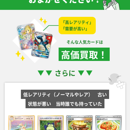
メガサーナイトex
ボルケニオンEX
ミュウex SV2a
ナンジャモのハラバリ
M1S 087/063 SAR
XY11紫 055/054 SR
208/165 UR
ーex SV9 125/100
「高レアリティ」
SAR
￥7,100
￥6,600
￥6,600
￥6,600
「需要が高い」
そんな人気カードは
メイのはげまし M3
クイックボール S1H
ロケット団のニドキン
ロケット団のミュウツ
115/080 SAR
074/060 UR
グex SV10 126/098
ーex SV10 130/098
高価買取！
SAR
UR
￥6,600
￥6,300
￥5,700
￥5,700
さらに
ピカチュウex SV8a
メガルカリオex M1L
グズマ SM3N
ミュウEX BW5緑
236/187 UR
088/063 SAR
056/051 SR
022/050 R
￥5,500
￥5,200
￥5,100
￥4,900
低レアリティ（ノーマルやレア）
古い
カトレア S6K
ライコウex M6
デンリュウex ADV3
ミモザ SV1V
080/070 SR
108/076 SAR
025/054 SR
105/078 SAR
￥4,900
￥4,900
￥4,500
￥4,500
状態が悪い
当時誰でも持っていた
エリカのモンジャラ
ボスの指令 カラスバ
ニューラex ADV1
ウツギ博士のレクチャ
MC 743/742
MC 760/742
046/055 SR
ー SM8 102/095 SR
￥4,500
￥4,500
￥4,100
￥4,100