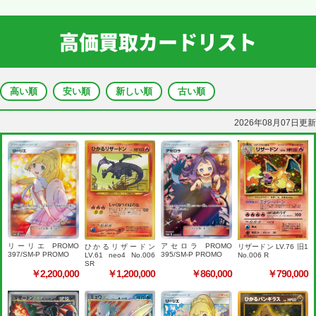
高価買取カードリスト
高い順
安い順
新しい順
古い順
2026年08月07日更新
リーリエ PROMO
アセロラ PROMO
リザードン LV.76 旧1
ひかるリザードン
397/SM-P PROMO
395/SM-P PROMO
No.006 R
LV.61 neo4 No.006
SR
￥2,200,000
￥1,200,000
￥860,000
￥790,000