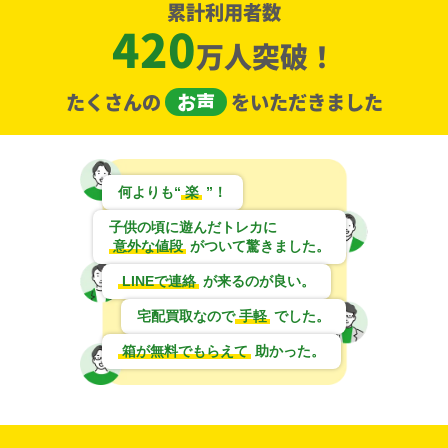
累計利用者数
420
万人突破！
たくさんの
お声
をいただきました
＿のピカチュウ
ひかるセレビィ LV.18
リザードン BW7
ひかるミュウ LV.24
LV.17 「ポケモンカ
neo4 No.251 SR
077/070 UR
(コロコロ) 旧PROMO
ードになったわけ6」
No.151 PROMO
旧PROMO No.025
PROMO
￥260,000
￥260,000
￥240,000
￥210,000
何よりも“
楽
”！
セレビィ☆ PCG8
メタグロス☆ PCG6
メガレックウザex M6
＿のピカチュウ
子供の頃に遊んだトレカに
004/075 SR
075/086 SR
113/076 MUR
LV.17 (2周年アニバ
ーサリー) 旧PROMO
意外な値段
がついて驚きました。
No.025 PROMO
￥190,000
￥180,000
￥160,000
￥150,000
LINEで連絡
が来るのが良い。
宅配買取なので
手軽
でした。
ギャラドス LV.41 旧S
アイリス BW9
ギラティナV S11
わるいリザードン
No.130 R
082/076 SR
111/100 SR
LV.38 旧4 No.006 R
￥130,000
￥130,000
￥130,000
￥120,000
箱が無料でもらえて
助かった。
メガリザードンXex
ルチア SM7 104/096
グズマ PROMO
ピカチュウex MC
M2 116/080 MUR
SR
396/SM-P PROMO
764/742
￥120,000
￥110,000
￥110,000
￥110,000