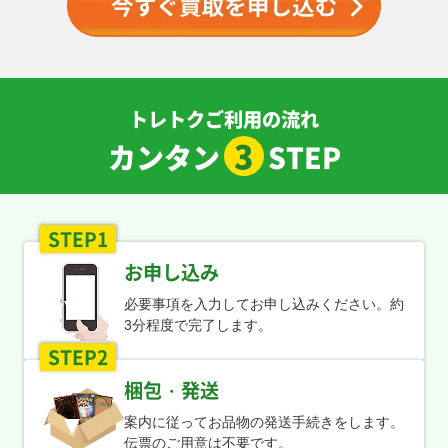
￥1,400
￥1,400
￥1,300
￥1,300
テラパゴスex SV7
メロエッタex SV11B
ヒカリ M2 115/080
メガピクシーex M3
130/102 SAR
170/086 SAR
SAR
112/080 SAR
￥1,300
￥1,300
￥1,300
￥1,300
トレトクご利用の流れ
3
カンタン
STEP
パルキアGX SM5+
コルニの気合い S5R
ミュウex SV4a
トウコ SV11W
051/050 SR
079/070 SR
327/190 SSR
166/086 SR
￥1,200
￥1,200
￥1,200
￥1,200
STEP1
チラチーノex M4
メガゼラオラex M5
リザード LV.32 DPs
サイトウ S4 109/100
117/083 SAR
112/081 SAR
091/092 U
SR
￥1,200
￥1,200
￥1,100
￥1,100
お申し込み
必要事項を入力してお申し込みください。約
ガラルの仲間たち
ギラティナV S11
Nのゾロアークex
ロケット団のアテナ
3分程度で完了します。
S8b 258/184 SR
110/100 SR
SV9 131/100 UR
SV10 128/098 SAR
￥1,100
￥1,100
￥1,100
￥1,100
STEP2
梱包・発送
メガユキメノコex
メガメガニウムex MC
カイ S12a 236/172
シロナのガブリアス
M2a 233/193 SAR
018/742
SAR
ex SV9a 080/063 SR
案内に従ってお品物の発送手続きをします。
￥1,100
￥1,100
￥1,000
￥1,000
伝票のご用意は不要です。