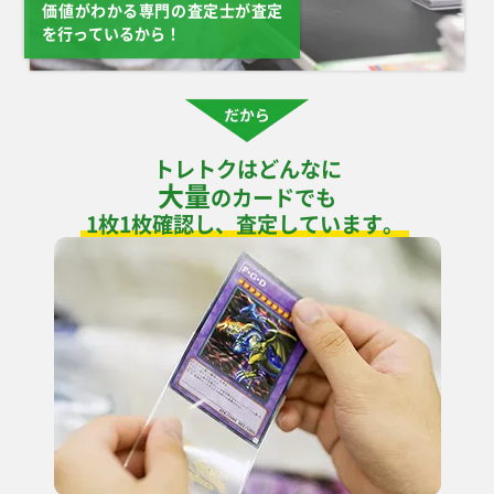
オドリドリex M2
リザードンV S9
ゲンガーex SV5K
ボーマンダex SV9
価値がわかる専門の査定士が査定
111/080 SAR
102/100 SR
088/071 SR
129/100 SAR
を行っているから！
￥2,400
￥2,300
￥2,300
￥2,300
ディアルガGX SM5S
マツリカ SM7b
いちげきウーラオスV
ベルのまごころ
069/066 SR
056/050 SR
S5I 075/070 SR
SV5M 097/071 SAR
￥2,200
￥2,200
￥2,200
￥2,200
トレトクはどんなに
大量
ルナアーラGX SM1M
カイ S10P 077/067
トドロクツキex
ヒビキのホウオウex
のカードでも
062/060 SR
SR
SV4K 090/066 SAR
SV9a 090/063 UR
￥2,100
￥2,100
￥2,100
￥2,100
1枚1枚確認し、査定しています。
メガラティアスex
アローラキュウコン
コライドンex SV1S
ナンジャモのハラバリ
M1S 088/063 SAR
GX SM2K 052/050
103/078 SAR
ーex M2a 236/193
SR
SAR
￥2,100
￥2,000
￥2,000
￥2,000
マリィのオーロンゲ
ルリナ S4 111/100
イーブイ SV5a
ボスの指令 SV1a
ex M2a 243/193 SAR
SR
078/066 AR
100/073 SAR
￥2,000
￥1,900
￥1,900
￥1,800
ロケット団のミュウツ
カナリィ M2a
ムク M5 117/081
ルチアのアピール
ーex SV10 114/098
248/193 SAR
SAR
SV7a 086/064 SR