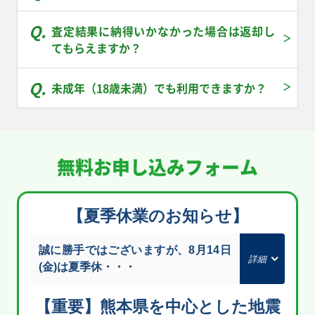
査定結果に納得いかなかった場合は返却し
ボウルタウン SV3
ジェットエネルギー
ケロマツ M4 086/083
トサキント M5
140/108 UR
SV7a 094/064 UR
AR
084/081 AR
てもらえますか？
￥190
￥190
￥190
￥180
未成年（18歳未満）でも利用できますか？
ボタン SV1S
大地の器 SV6a
スーパーエネルギー回
ファイアローex M6
100/078 SR
093/064 UR
収 SV2D 098/071 UR
062/076 RR
￥160
￥160
￥150
￥150
メガゼラオラex M5
メガシャンデラex M5
メガドリュウズex M5
オーガポンみどりのめ
無料お申し込みフォーム
096/081 SR
097/081 SR
101/081 SR
んex SV6 114/101
SR
￥130
￥130
￥130
￥110
【夏季休業のお知らせ】
ホミカの演奏 M4
110/083 SR
￥110
誠に勝手ではございますが、8月14日
(金)は夏季休・・・
【重要】熊本県を中心とした地震