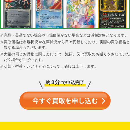
リーリエ SM4+
ミュウ☆ δ-デルタ種
リザードン☆ δ-デル
ひかるバンギラス
※
完品・美品でない場合や市場価値がない場合などは減額対象となります。
119/114 SR
PCG9 015/068 SR
タ種 PCG9 052/068
LV.41 neo4 No.248
SR
SR
※
買取価格は市場状況や在庫状況から日々変動しており、実際の買取価格と
￥720,000
￥720,000
￥430,000
￥420,000
異なる場合もございます。
※
大量の同じお品物に関しましては、減額、又は買取のお断りをさせていた
だく場合がございます。
※
状態・型番・レアリティによって、値段は上下します。
3分
約
で申込完了
アセロラ SM2+
スイクン☆ PCG4
ひかるライチュウ
ひかるギャラドス
056/049 SR
032/106 SR
LV.30 neo4 No.026
LV.44 neo3 No.130
SR
SR
￥380,000
￥270,000
￥270,000
￥270,000