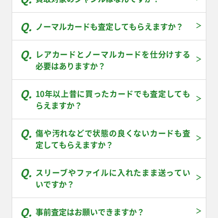
￥410
￥410
￥410
￥410
ノーマルカードも査定してもらえますか？
なかよしポフィン
アセロラのいたずら
ミツルの思いやり
メガレックウザex M6
SV6 133/101 UR
M1S 084/063 SR
M1S 091/063 SAR
058/076 RR
￥390
￥380
￥380
￥370
レアカードとノーマルカードを仕分けする
必要はありますか？
アンズの秘技 SV8a
メガサーナイトex
ヤドラン M5 087/081
MCの盛り上げ SV9a
228/187 SAR
M2a 226/193 MA
AR
082/063 SR
￥340
￥340
￥340
￥330
10年以上昔に買ったカードでも査定しても
らえますか？
オーガポンみどりのめ
古代遺跡 e5 084/088
ビート S1W 068/060
チリ SV3a 083/062
んex SV8a 234/187
U
SR
SR
UR
￥310
￥300
￥270
￥270
傷や汚れなどで状態の良くないカードも査
定してもらえますか？
Nのゾロアークex
ポケパッド M3
キバナ S7D 077/067
アイリスの闘志 SV9
SV9 117/100 SR
103/080 SR
SR
121/100 SR
スリーブやファイルに入れたまま送ってい
￥270
￥270
￥250
￥240
いですか？
ヒビキの冒険 SV9a
マチエール M4
メガダークライex M5
ヒスイの仲間たち
084/063 SR
111/083 SR
099/081 SR
S12a 249/172 SR
事前査定はお願いできますか？
￥240
￥240
￥240
￥220