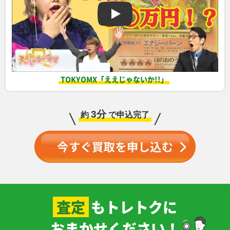
【トレトク】トレカの宅配買取サービ
サーナイトex SV1S
ロケット団のファイヤ
グラジオ SM4S
ブルーの探索 SM9b
101/078 SAR
ーex SV10 124/098
055/050 SR
061/054 SR
SAR
￥12,000
￥12,000
￥11,000
￥11,000
レックウザ S3a
コイキング SV1a
シロナ＆カトレア
ボスの指令 サカキ
TOKYOMX「ええじゃないか!!」
056/076 A
080/073 AR
SM12 106/095 SR
S2 106/096 SR
￥11,000
￥11,000
￥9,900
￥9,900
3分
約
で申込完了
ロケット団のミュウツ
カスミのなみだ 旧G-1
ピカチュウV(SR仕様)
ミュウツーV s10b
ーex M2a 237/193
C
SI 415/414
074/071 SR
SAR
￥9,800
￥9,400
￥9,200
￥9,200
バンギラス L2yd
メガエンブオーex MC
デデンネGX SM12a
ソニア S1a 077/070
044/080 SR
762/742
175/173 SR
SR
￥8,700
￥8,700
￥8,600
￥8,600
査定
もトレトクに
ファイヤー＆サンダー
ミカン SM8a
フシギバナ＆ツタージ
ガラルヤドキングV
＆フリーザーGX
058/052 SR
ャGX SM11a
S5a 080/070 SR
SM10b 059/054 SR
066/064 SR
おまかせください！
￥7,500
￥7,100
￥7,100
￥7,100