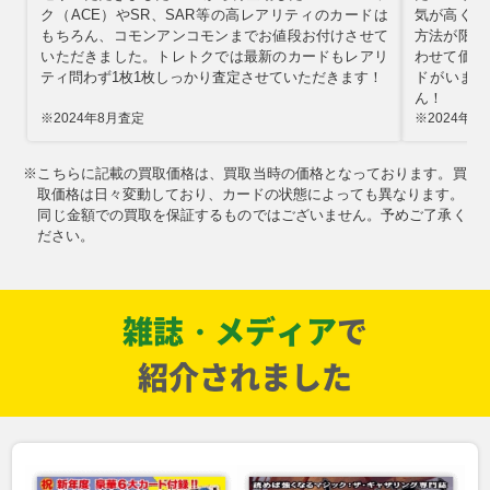
￥41,000
￥41,000
￥39,000
￥38,000
ク（ACE）やSR、SAR等の高レアリティのカードは
気が高く需
もちろん、コモンアンコモンまでお値段お付けさせて
方法が限ら
いただきました。トレトクでは最新のカードもレアリ
わせて価値
レシラムex SV11W
ポケモンセンターのお
ルカリオEX XY3
ブラッキーex SV8a
ティ問わず1枚1枚しっかり査定させていただきます！
ドがいまで
174/086 BWR
姉さん XY2 086/080
099/096 SR
217/187 SAR
SR
ん！
￥37,000
￥36,000
￥36,000
￥34,000
※2024年8月査定
※2024年8
※
こちらに記載の買取価格は、買取当時の価格となっております。買
メガルカリオex M1L
メガゲンガーex M2a
シャワーズ LV.42 旧2
メガダークライex M5
092/063 MUR
240/193 SAR
No.134 R
118/081 MUR
取価格は日々変動しており、カードの状態によっても異なります。
￥31,000
￥31,000
￥30,000
￥30,000
同じ金額での買取を保証するものではございません。予めご了承く
ださい。
マリィ S1H 068/060
メガサーナイトex
ガラルファイヤーV
カメックスEX XY1y
SR
M1S 092/063 MUR
S5a 078/070 SR
061/060 SR
￥29,000
￥29,000
￥26,000
￥25,000
雑誌・メディア
で
イーブイ MC 755/742
リザードンex SV3
シロナのガブリアス
ピカチュウex M2a
紹介されました
134/108 SAR
ex SV9a 087/063
234/193 SAR
SAR
￥25,000
￥24,000
￥21,000
￥21,000
メガカイリューex
リザードンex SV4a
メガジガルデex M3
フリーザー Pt3
M2a 250/193 MUR
349/190 SAR
117/080 MUR
099/100 SR