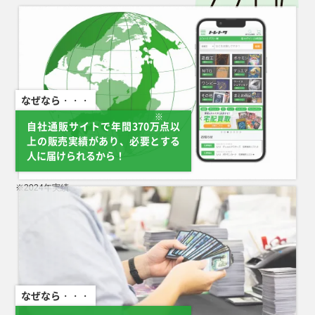
シロナのガブリアス
Nのゾロアークex
メガレックウザex M6
キハダ SV1a
ex SV9a 091/063 UR
M2a 242/193 SAR
095/076 SR
099/073 SAR
￥3,100
￥3,100
￥3,100
￥2,900
ジラーチ S3a
ミミッキュVMAX
サザンドラex SV8
サナ S7R 077/067
050/076 A
S8b 234/184 CSR
133/106 SAR
SR
なぜなら・・・
￥2,800
￥2,800
￥2,800
￥2,700
※
自社通販サイトで年間370万点以
上の販売実績があり、必要とする
Nの筋書き SV11B
ギャラドスGX SM4A
カツラの一発勝負
パラソルおねえさん
173/086 SAR
051/050 SR
SM6a 058/053 SR
SV3a 089/062 SAR
人に届けられるから！
￥2,700
￥2,600
￥2,600
￥2,600
※2024年実績
サザンドラex SV11W
エリカ 旧G-Sｴﾘｶ
カヒリ SM7a
ルギアVSTAR S12
171/086 SAR
065/060 SR
123/098 UR
￥2,600
￥2,500
￥2,500
￥2,500
リザードンex SV2a
カスミのコダック
アセロラのいたずら
キュレムex SV11B
185/165 SR
SV9a 071/063 AR
M1S 090/063 SAR
168/086 SAR
￥2,500
￥2,500
￥2,500
￥2,400
なぜなら・・・