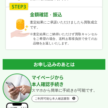
STEP3
ニャースex M3
溶接工 SM10
テツノブジンex
ロケット団のクロバッ
100/080 SR
106/095 SR
SV4M 089/066 SAR
トex SV10 131/098
金額確認・振込
UR
￥1,000
￥980
￥980
￥960
査定結果にご承諾いただけましたら買取成立
です。
メガディアンシーex
エネルギーつけかえ
ピジョットex SV3
メガドラミドロex M4
※
査定結果にご納得いただけず買取キャンセル
M2a 238/193 SAR
S11a 093/068 UR
136/108 SAR
116/083 SAR
￥960
￥950
￥950
￥920
をご希望の場合、送料お客様負担で全てのお
品物をお返しいたします。
カスミの元気 M5
リーリエのピッピex
ペパーのマフィティフ
アイリスの闘志 M2a
108/081 SR
SV9 115/100 SR
ex SV9a 088/063
247/193 SAR
SAR
￥920
￥870
￥870
￥870
お申し込みのあとは
マイページから
ムク M5 111/081 SR
メガシャンデラex M5
カイオーガ M6
グラードン M6
113/081 SAR
080/076 AR
084/076 AR
￥870
￥870
￥860
￥860
本人確認手続き
スマホから簡単に手続きが可能です。
ファイアローex M6
エーフィV S6a
ラティアスex SV7a
Nのレシラム SV9
ご利用可能な本人確認書類
096/076 SR
080/069 SR
078/064 SR
109/100 AR
￥860
￥830
￥830
￥830