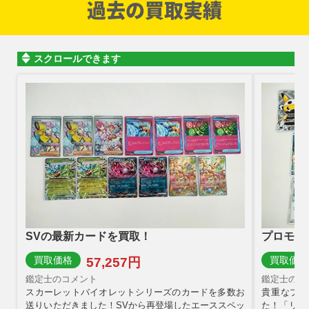
過去の買取実績
ミュウツー＆ミュウ
ニンフィアVMAX
リザードンGX SM8b
ストライク LV.23 旧
GX SM11 098/094
S6a 093/069 HR
209/150 SSR
QSG No.123
SR
￥90,000
￥85,000
￥81,000
￥79,000
スクロールできます
ピカチュウ LV.12 旧S
レックウザV S7R
ピカチュウM LV.X
メガリザードンXex
No.025 C
076/067 SR
PROMO 043/DPt-P
M2 110/080 SAR
PROMO
￥76,000
￥67,000
￥63,000
￥60,000
ハイパーボール BW8
メガレックウザex M6
メガゲッコウガex M4
エーフィEX XY9
紫 058/051 UR
110/076 SAR
120/083 MUR
084/080 SR
￥58,000
￥56,000
￥51,000
￥49,000
ピカチュウex SV8
サーナイト＆ニンフィ
リーリエのピッピex
ニャース BW2
132/106 SAR
アGX SM9a 061/055
MC 765/742
072/066 UR
SVの最新カードを買取！
プロモカ
SR
￥48,000
￥44,000
￥43,000
￥41,000
買取価格
買取価格
57,257円
鑑定士のコメント
鑑定士のコ
ゲンシグラードンEX
シロナ SM5M
ゼクロムex SV11B
ロケット団のミュウツ
スカーレットバイオレットシリーズのカードを多数お
貴重なプロ
XY7 094/081 UR
070/066 SR
174/086 BWR
ーex SV10 125/098
SAR
送りいただきました！SVから再登場したエーススペッ
た！「リー