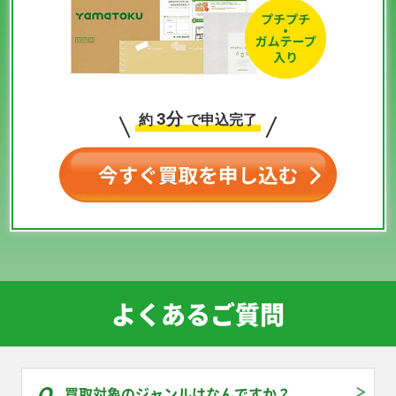
タロ SV7 124/102
オリーヴ S2 105/096
メガミミロップex M2
ネオラントV S9
SR
SR
114/080 SAR
105/100 SR
￥590
￥530
￥520
￥510
ポケモン通信 L1ss
すごいつりざお SV2P
アスナ S6H 080/070
ヒビキのホウオウex
065/070 U
098/071 UR
SR
SV9a 077/063 SR
￥500
￥500
￥480
￥480
3分
約
で申込完了
ヒカリ M2 106/080
メガサメハダーex M2
カナリィ M2a
メロン S6H 083/070
SR
113/080 SAR
219/193 SR
SR
￥480
￥480
￥480
￥470
ツツジ S9a 081/067
メガズルズキンex
メガルカリオex M2a
AZの安らぎ M4
SR
M2a 241/193 SAR
228/193 MA
118/083 SAR
￥470
￥470
￥450
￥450
よくあるご質問
暗号マニアの解読
パルデアの仲間たち
ジャミングタワー
ロトムex M2 112/080
SV5M 090/071 SR
SV8a 195/187 SR
SV10 132/098 UR
SAR
￥410
￥410
￥410
￥410
ピッピ M3 086/080
ホミカの演奏 M4
グラジオの決戦 M5
ヒガナの信頼 M6
AR
119/083 SAR
116/081 SAR
102/076 SR
買取対象のジャンルはなんですか？