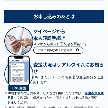
お申し込みのあとは
マイページから
本人確認手続き
スマホから簡単に手続きが可能です。
ご利用可能な本人確認書類
査定状況はリアルタイムにお知ら
せ
LINEまたはメールで箱到着や査定開始をご連
絡します。
※
18歳未満の方が買取サービスをご利用いただく際は「
保護者買取同
意書
」を印刷し、保護者の方がご記入・捺印の上お品物と同梱して
お送りください。
※
LINEで通知を受け取るには、お申し込み後にLINE連携が必要です。