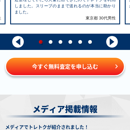
メガサーナイトex
ボルケニオンEX
ミュウex SV2a
ナンジャモのハラ
しました。スリーブのままで送れるのが本当に助かり
M1S 087/063 SAR
XY11紫 055/054
208/165 UR
バリーex SV9
ました。
SR
125/100 SAR
性
東京都 30代男性
￥6,600
￥6,300
￥5,700
￥5,700
メイのはげまし M3
クイックボール
ロケット団のニド
ロケット団のミュ
115/080 SAR
S1H 074/060 UR
キングex SV10
ウツーex SV10
126/098 SAR
130/098 UR
￥5,500
￥5,200
￥5,100
￥4,900
今すぐ無料査定を申し込む
ピカチュウex
メガルカリオex
グズマ SM3N
ミュウEX BW5緑
SV8a 236/187 UR
M1L 088/063 SAR
056/051 SR
022/050 R
￥4,900
￥4,900
￥4,500
￥4,500
カトレア S6K
ライコウex M6
デンリュウex
ミモザ SV1V
080/070 SR
108/076 SAR
ADV3 025/054 SR
105/078 SAR
メディア掲載情報
￥4,500
￥4,500
￥4,100
￥4,100
メディアでトレトクが紹介されました！
エリカのモンジャ
ボスの指令 カラス
ニューラex ADV1
ウツギ博士のレク