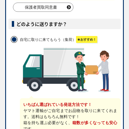
￥500
￥500
￥480
￥480
保護者買取同意書
ポケモン通信 L1ss
すごいつりざお
アスナ S6H
ヒビキのホウオウ
065/070 U
SV2P 098/071 UR
080/070 SR
ex SV9a 077/063
SR
どのように送りますか？
￥480
￥480
￥480
￥470
自宅に取りに来てもらう（集荷）
★おすすめ！
ヒカリ M2 106/080
メガサメハダーex
カナリィ M2a
メロン S6H
SR
M2 113/080 SAR
219/193 SR
083/070 SR
￥470
￥470
￥450
￥450
ツツジ S9a
メガズルズキンex
メガルカリオex
AZの安らぎ M4
081/067 SR
M2a 241/193 SAR
M2a 228/193 MA
118/083 SAR
￥410
￥410
￥410
￥410
暗号マニアの解読
パルデアの仲間た
ジャミングタワー
ロトムex M2
SV5M 090/071 SR
ち SV8a 195/187
SV10 132/098 UR
112/080 SAR
いちばん選ばれている発送方法です！
SR
ヤマト運輸がご自宅までお品物を取りに来てくれま
す。送料はもちろん無料です！
箱を持ち運ぶ必要がなく、
箱数が多くなっても安心
￥410
￥410
￥410
￥410
です。