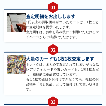
01
￥2,600
￥2,500
￥2,500
￥2,500
サザンドラex
エリカ 旧G-Sｴﾘｶ
カヒリ SM7a
ルギアVSTAR S12
SV11W 171/086
065/060 SR
123/098 UR
査定明細をお出しします
SAR
1円以上の買取価格がついたカードは、1枚ごと
に査定明細を提示いたします。
査定明細は、お申し込み後にご利用いただけるマ
￥2,500
￥2,500
￥2,500
￥2,400
イページからご確認いただけます。
リザードンex
カスミのコダック
アセロラのいたず
キュレムex SV11B
SV2a 185/165 SR
SV9a 071/063 AR
ら M1S 090/063
168/086 SAR
SAR
02
大量のカードも1枚1枚査定します
￥2,400
￥2,300
￥2,300
￥2,300
オドリドリex M2
リザードンV S9
ゲンガーex SV5K
ボーマンダex SV9
トレトクは、まとめて査定されてしまいがちな低
111/080 SAR
102/100 SR
088/071 SR
129/100 SAR
レアリティカードや古いカードも、1枚1枚査定
し、
積極的に単品買取しています。
もし1枚で値段をお付けできなくても、複数のお
￥2,200
￥2,200
￥2,200
￥2,200
品物を「まとめ品」として値付けして買い取りま
ディアルガGX
マツリカ SM7b
いちげきウーラオ
ベルのまごころ
す。
SM5S 069/066 SR
056/050 SR
スV S5I 075/070
SV5M 097/071
SR
SAR
03