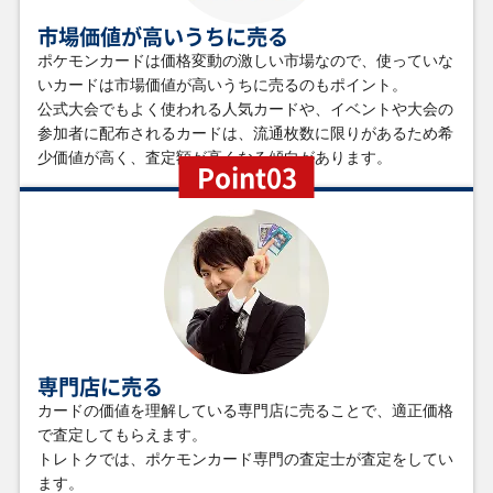
￥16,000
￥15,000
￥15,000
￥15,000
市場価値が高いうちに売る
メガオーダイルex
フラダリの奥の手
ギラティナVSTAR
リーリエのピッピ
MC 763/742
XY4 095/088 SR
S12a 261/172 UR
ex SV9 126/100
SAR
ポケモンカードは価格変動の激しい市場なので、使っていな
いカードは市場価値が高いうちに売るのもポイント。
公式大会でもよく使われる人気カードや、イベントや大会の
参加者に配布されるカードは、流通枚数に限りがあるため希
￥15,000
￥14,000
￥14,000
￥14,000
メガメガニウムex
ナツメのフーディ
レシラムex SV11W
リーリエの決心
少価値が高く、査定額が高くなる傾向があります。
Point03
MC 761/742
ン LV.44 旧G-2
168/086 SAR
M1L 091/063 SAR
No.065 R
￥14,000
￥13,000
￥13,000
￥12,000
メガゲッコウガex
フリーザー LV.35
ハイパーボール
ミュウツーGX
M4 114/083 SAR
旧3 No.144 R
SM1S 071/060 UR
SM3+ 075/072 SR
￥12,000
￥12,000
￥11,000
￥11,000
専門店に売る
サーナイトex
ロケット団のファ
グラジオ SM4S
ブルーの探索
SV1S 101/078
イヤーex SV10
055/050 SR
SM9b 061/054 SR
カードの価値を理解している専門店に売ることで、適正価格
SAR
124/098 SAR
で査定してもらえます。
トレトクでは、ポケモンカード専門の査定士が査定をしてい
ます。
￥11,000
￥11,000
￥9,900
￥9,900