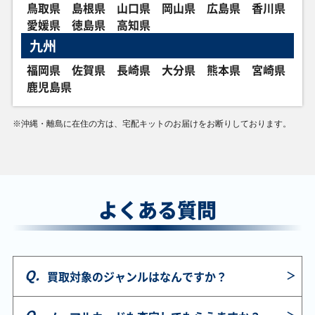
￥1,400
￥1,400
￥1,300
￥1,300
鳥取県
島根県
山口県
岡山県
広島県
香川県
メガアブソルex
ダイゴのメタグロ
スイレンのお世話
バウッツェルex
愛媛県
徳島県
高知県
M1L 089/063 SAR
スex M2a 245/193
SV5a 093/066
SV7 129/102 SAR
SAR
SAR
九州
福岡県
佐賀県
長崎県
大分県
熊本県
宮崎県
￥1,300
￥1,300
￥1,300
￥1,300
鹿児島県
テラパゴスex SV7
メロエッタex
ヒカリ M2 115/080
メガピクシーex M3
130/102 SAR
SV11B 170/086
SAR
112/080 SAR
SAR
※
沖縄・離島に在住の方は、宅配キットのお届けをお断りしております。
￥1,200
￥1,200
￥1,200
￥1,200
パルキアGX SM5+
コルニの気合い
ミュウex SV4a
トウコ SV11W
051/050 SR
S5R 079/070 SR
327/190 SSR
166/086 SR
よくある質問
￥1,200
￥1,200
￥1,100
￥1,100
チラチーノex M4
メガゼラオラex M5
リザード LV.32
サイトウ S4
117/083 SAR
112/081 SAR
DPs 091/092 U
109/100 SR
買取対象のジャンルはなんですか？
￥1,100
￥1,100
￥1,100
￥1,100
ガラルの仲間たち
ギラティナV S11
Nのゾロアークex
ロケット団のアテ