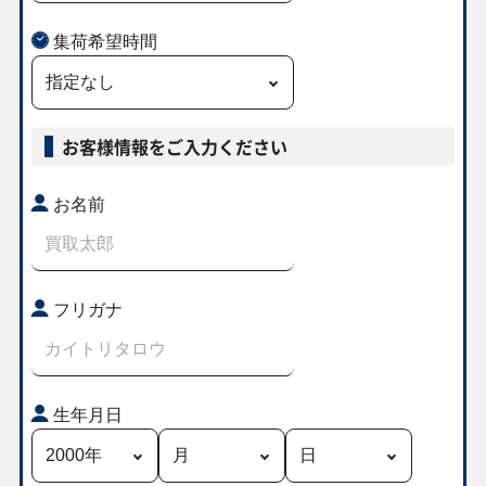
集荷希望時間
￥240
￥240
￥240
￥220
ヒビキの冒険 SV9a
マチエール M4
メガダークライex
ヒスイの仲間たち
084/063 SR
111/083 SR
M5 099/081 SR
S12a 249/172 SR
お客様情報をご入力ください
￥190
￥190
￥190
￥180
お名前
ボウルタウン SV3
ジェットエネルギ
ケロマツ M4
トサキント M5
140/108 UR
ー SV7a 094/064
086/083 AR
084/081 AR
UR
￥160
￥160
￥150
￥150
フリガナ
ボタン SV1S
大地の器 SV6a
スーパーエネルギ
ファイアローex M6
100/078 SR
093/064 UR
ー回収 SV2D
062/076 RR
098/071 UR
生年月日
￥130
￥130
￥130
￥110
メガゼラオラex M5
メガシャンデラex
メガドリュウズex
オーガポンみどり
096/081 SR
M5 097/081 SR
M5 101/081 SR
のめんex SV6
114/101 SR