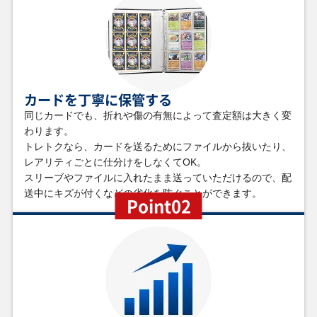
￥25,000
￥24,000
￥21,000
￥21,000
イーブイ MC
リザードンex SV3
シロナのガブリア
ピカチュウex M2a
755/742
134/108 SAR
スex SV9a
234/193 SAR
087/063 SAR
￥19,000
￥18,000
￥18,000
￥17,000
カードを丁寧に保管する
メガカイリューex
リザードンex
メガジガルデex M3
フリーザー Pt3
M2a 250/193 MUR
SV4a 349/190
117/080 MUR
099/100 SR
同じカードでも、折れや傷の有無によって査定額は大きく変
SAR
わります。
トレトクなら、カードを送るためにファイルから抜いたり、
レアリティごとに仕分けをしなくてOK。
￥17,000
￥17,000
￥17,000
￥17,000
スリーブやファイルに入れたまま送っていただけるので、配
ダークライEX BW4
ミュウ S8a
ヒビキのホウオウ
メガダークライex
072/069 SR
030/028 UR
ex SV9a 086/063
M5 114/081 SAR
送中にキズが付くなどの劣化を防ぐことができます。
SAR
Point02
￥16,000
￥16,000
￥16,000
￥16,000
イブキのカイリュ
ピカチュウ e1
ゼクロムex SV11B
メガカイリューex
ー VS水炎 049/141
016/128 C
169/086 SAR
M2a 246/193 SAR
C C