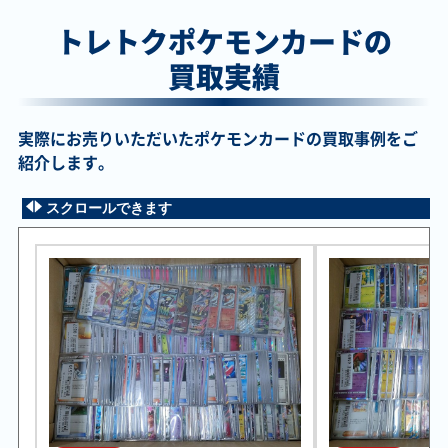
トレトクポケモンカードの
買取実績
￥180,000
￥190,000
￥150,000
￥160,000
実際にお売りいただいたポケモンカードの買取事例をご
メタグロス☆
セレビィ☆ PCG8
＿のピカチュウ
メガレックウザex
紹介します。
PCG6 075/086 SR
004/075 SR
LV.17 (2周年アニ
M6 113/076 MUR
バーサリー) 旧
PROMO No.025
PROMO
スクロールできます
￥130,000
￥130,000
￥130,000
￥120,000
ギャラドス LV.41
アイリス BW9
ギラティナV S11
わるいリザードン
旧S No.130 R
082/076 SR
111/100 SR
LV.38 旧4 No.006
R
￥120,000
￥110,000
￥110,000
￥110,000
メガリザードンXex
ルチア SM7
グズマ PROMO
ピカチュウex MC
M2 116/080 MUR
104/096 SR
396/SM-P PROMO
764/742