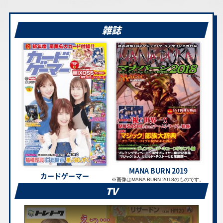
ラ MC 743/742
バ MC 760/742
046/055 SR
チャー SM8
102/095 SR
雑誌
￥4,100
￥4,000
￥3,900
￥3,600
ポッチャマ SM11b
ピカチュウex SV8
クララ S5a
Nのゾロアークex
052/049 CHR
122/106 SR
082/070 SR
SV9 127/100 SAR
￥3,600
￥3,500
￥3,500
￥3,500
トウコ SV11W
エンペルトLV.X
ロコンLV.20 DPt1-
カプ・テテフGX
173/086 SAR
DP1 SR
B 017/096 C
SM2L 052/050 SR
￥3,500
￥3,500
￥3,400
￥3,400
ピカチュウ S10a
ピカチュウ SV4a
リーリエの決心
メガフシギバナex
073/071 CHR
236/190 S
M1L 086/063 SR
M1L 087/063 SAR
MANA BURN 2019
カードゲーマー
※
画像はMANA BURN 2018のものです。
TV
￥3,300
￥3,200
￥3,200
￥3,100
レインボーエネル
エリカの招待 SV2a
ロケット団のクロ
ジラーチEX BW9
ギー SM6b
206/165 SAR
バットex SV10
051/076 R
086/066 UR
127/098 SAR