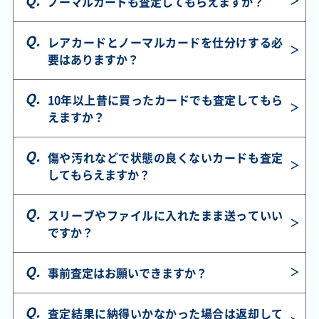
ノーマルカードも査定してもらえますか？
S8b 258/184 SR
110/100 SR
SV9 131/100 UR
ナ SV10 128/098
SAR
レアカードとノーマルカードを仕分けする必
要はありますか？
￥1,100
￥1,100
￥1,000
￥1,000
メガユキメノコex
メガメガニウムex
カイ S12a
シロナのガブリア
M2a 233/193 SAR
MC 018/742
236/172 SAR
スex SV9a
080/063 SR
10年以上昔に買ったカードでも査定してもら
えますか？
￥1,000
￥980
￥980
￥960
傷や汚れなどで状態の良くないカードも査定
ニャースex M3
溶接工 SM10
テツノブジンex
ロケット団のクロ
100/080 SR
106/095 SR
SV4M 089/066
バットex SV10
してもらえますか？
SAR
131/098 UR
スリーブやファイルに入れたまま送っていい
￥960
￥950
￥950
￥920
ですか？
メガディアンシー
エネルギーつけか
ピジョットex SV3
メガドラミドロex
ex M2a 238/193
え S11a 093/068
136/108 SAR
M4 116/083 SAR
SAR
UR
事前査定はお願いできますか？
￥920
￥870
￥870
￥870
査定結果に納得いかなかった場合は返却して
カスミの元気 M5
リーリエのピッピ
ペパーのマフィテ
アイリスの闘志