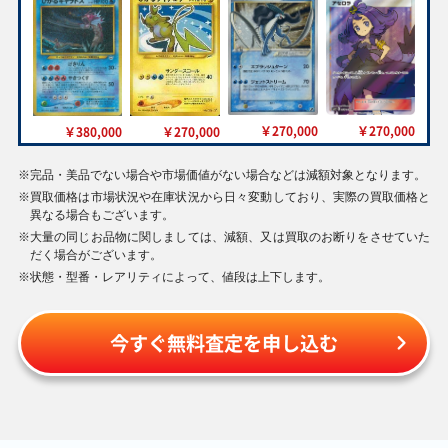
￥270,000
￥270,000
￥270,000
￥380,000
アセロラ SM2+
スイクン☆ PCG4
ひかるライチュウ
ひかるギャラドス
056/049 SR
032/106 SR
LV.30 neo4
LV.44 neo3
No.026 SR
※
完品・美品でない場合や市場価値がない場合などは減額対象となります。
No.130 SR
※
買取価格は市場状況や在庫状況から日々変動しており、実際の買取価格と
異なる場合もございます。
※
大量の同じお品物に関しましては、減額、又は買取のお断りをさせていた
だく場合がございます。
※
状態・型番・レアリティによって、値段は上下します。
今すぐ無料査定を申し込む
￥210,000
￥260,000
￥240,000
￥260,000
＿のピカチュウ
ひかるセレビィ
リザードン BW7
ひかるミュウ LV.24
LV.17 「ポケモン
LV.18 neo4
077/070 UR
(コロコロ) 旧
カードになったわ
No.251 SR
PROMO No.151
け6」 旧PROMO
PROMO
No.025 PROMO