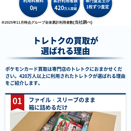
利用料無料
累計利用者数
専門査定士が
※
0
420
1枚ずつ査定
円
万人突破
(当社調べ)
※2025年11月時点グループ全体累計利用者数
トレトクの買取が
選ばれる理由
ポケモンカード買取は専門店のトレトクにおまかせくだ
さい。420万人以上に利用されたトレトクが選ばれる理由
をご紹介します。
01
ファイル・スリーブのまま
箱に詰めるだけ