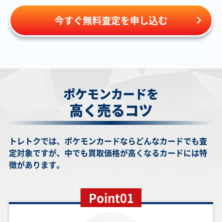
レーディングカードの
￥41,000
￥41,000
￥39,000
￥38,000
今すぐ無料査定を申し込む
ゲンシグラードン
シロナ SM5M
ゼクロムex SV11B
ロケット団のミュ
EX XY7 094/081
070/066 SR
174/086 BWR
ウツーex SV10
UR
125/098 SAR
￥37,000
￥36,000
￥36,000
￥34,000
レシラムex SV11W
ポケモンセンター
ルカリオEX XY3
ブラッキーex
174/086 BWR
のお姉さん XY2
099/096 SR
SV8a 217/187
ポケモンカードを
086/080 SR
SAR
高く売るコツ
￥31,000
￥31,000
￥30,000
￥30,000
メガルカリオex
メガゲンガーex
シャワーズ LV.42
メガダークライex
トレトクでは、ポケモンカードならどんなカードでも査
M1L 092/063 MUR
M2a 240/193 SAR
旧2 No.134 R
M5 118/081 MUR
定対象ですが、中でも買取価格が高くなるカードには特
徴があります。
￥29,000
￥29,000
￥26,000
￥25,000
マリィ S1H
メガサーナイトex
ガラルファイヤーV
カメックスEX
Point01
068/060 SR
M1S 092/063 MUR
S5a 078/070 SR
XY1y 061/060 SR