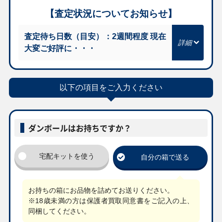
【査定状況についてお知らせ】
￥740
￥710
￥710
￥680
査定待ち日数（目安）：2週間程度 現在
カイリューV s10b
ポケモンごっこ
メガルチャブルex
シャクヤ S6K
大変ご好評に・・・
078/071 SR
S4a 197/190 SR
M2a 239/193 SAR
082/070 SR
￥670
￥660
￥660
￥660
以下の項目をご入力ください
メガフシギバナex
ハッコウシティ
メガルカリオex
メガフラエッテex
M1L 076/063 SR
SV9a 092/063 UR
M1L 078/063 SR
M4 115/083 SAR
ダンボールはお持ちですか？
￥620
￥620
￥620
￥590
カミツレのきらめ
ナタネの活気 S10D
おじょうさま S11
ニンフィアGX
き S8 113/100 SR
078/067 SR
114/100 SR
SM1+ 040/051 RR
宅配キットを使う
自分の箱で送る
￥590
￥530
￥520
￥510
お持ちの箱にお品物を詰めてお送りください。
タロ SV7 124/102
オリーヴ S2
メガミミロップex
ネオラントV S9
SR
105/096 SR
M2 114/080 SAR
105/100 SR
※18歳未満の方は保護者買取同意書をご記入の上、
同梱してください。