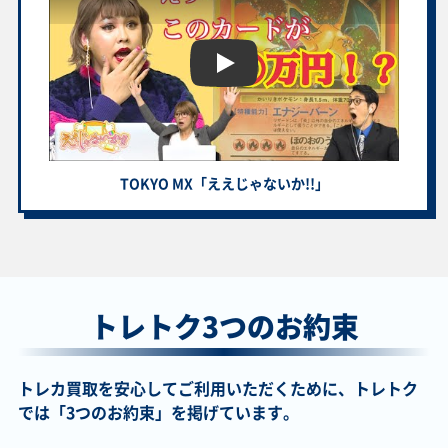
￥3,100
￥3,100
￥3,100
￥3,100
ゲッコウガGX SM6
リザードンVMAX
セレナ S11a
ヒビキの冒険 SV9a
【トレトク】トレカの宅配買取サ
095/094 SR
SC 002/021 赤
081/068 SR
089/063 SAR
￥3,100
￥3,100
￥3,100
￥2,900
シロナのガブリア
Nのゾロアークex
メガレックウザex
キハダ SV1a
TOKYO MX「ええじゃないか!!」
スex SV9a
M2a 242/193 SAR
M6 095/076 SR
099/073 SAR
091/063 UR
￥2,800
￥2,800
￥2,800
￥2,700
ジラーチ S3a
ミミッキュVMAX
サザンドラex SV8
サナ S7R 077/067
050/076 A
S8b 234/184 CSR
133/106 SAR
SR
トレトク3つのお約束
￥2,700
￥2,600
￥2,600
￥2,600
Nの筋書き SV11B
ギャラドスGX
カツラの一発勝負
パラソルおねえさ
トレカ買取を安心してご利用いただくために、トレトク
173/086 SAR
SM4A 051/050 SR
SM6a 058/053 SR
ん SV3a 089/062
SAR
では「3つのお約束」を掲げています。