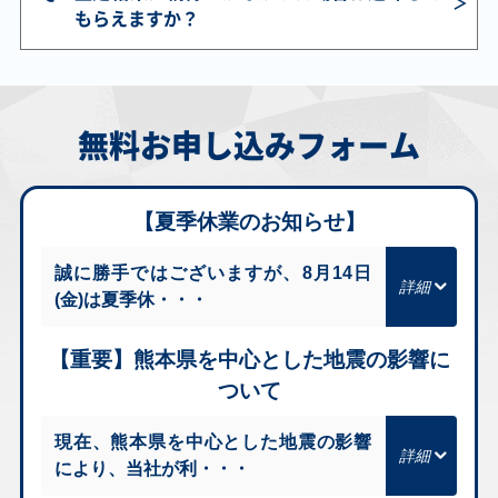
108/081 SR
ex SV9 115/100
ィフex SV9a
M2a 247/193 SAR
もらえますか？
SR
088/063 SAR
￥870
￥870
￥860
￥860
ムク M5 111/081
メガシャンデラex
カイオーガ M6
グラードン M6
無料お申し込みフォーム
SR
M5 113/081 SAR
080/076 AR
084/076 AR
￥860
￥830
￥830
￥830
【夏季休業のお知らせ】
ファイアローex M6
エーフィV S6a
ラティアスex
Nのレシラム SV9
096/076 SR
080/069 SR
SV7a 078/064 SR
109/100 AR
誠に勝手ではございますが、8月14日
(金)は夏季休・・・
￥830
￥830
￥820
￥800
ヒビキのバクフー
キチキギスex M2a
メガヤンマex
レジドラゴV S12
【重要】熊本県を中心とした地震の影響に
ン SV9a 070/063
244/193 SAR
SV9a 085/063
108/098 SR
AR
SAR
ついて
現在、熊本県を中心とした地震の影響
￥790
￥790
￥750
￥750
により、当社が利・・・
ボルケニオンex
メガゲッコウガex
シロナのロズレイ
メガオーダイルex
SV9 124/100 SAR
M4 098/083 SR
ド SV9a 065/063
MC 169/742
AR