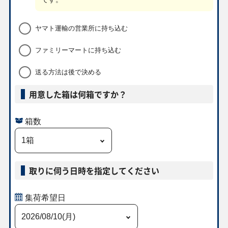
ピッピ M3 086/080
ホミカの演奏 M4
グラジオの決戦 M5
ヒガナの信頼 M6
AR
119/083 SAR
116/081 SAR
102/076 SR
ヤマト運輸の営業所に持ち込む
￥390
￥380
￥380
￥370
ファミリーマートに持ち込む
なかよしポフィン
アセロラのいたず
ミツルの思いやり
メガレックウザex
SV6 133/101 UR
ら M1S 084/063
M1S 091/063 SAR
M6 058/076 RR
SR
送る方法は後で決める
用意した箱は何箱ですか？
￥340
￥340
￥340
￥330
アンズの秘技 SV8a
メガサーナイトex
ヤドラン M5
MCの盛り上げ
228/187 SAR
箱数
M2a 226/193 MA
087/081 AR
SV9a 082/063 SR
￥310
￥300
￥270
￥270
オーガポンみどり
古代遺跡 e5
ビート S1W
チリ SV3a
取りに伺う日時を指定してください
のめんex SV8a
084/088 U
068/060 SR
083/062 SR
234/187 UR
集荷希望日
￥270
￥270
￥250
￥240
Nのゾロアークex
ポケパッド M3
キバナ S7D
アイリスの闘志
SV9 117/100 SR
103/080 SR
077/067 SR
SV9 121/100 SR