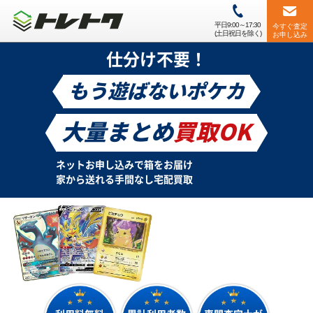
平日9:00～17:30
今すぐ査定
(土日祝日を除く)
お申し込み
仕分け不要！
もう遊ばないポケカ
大量まとめ
買取OK
ネットお申し込みで箱をお届け
家から送れる手間なし宅配買取