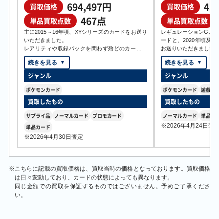
694,497円
43
買取価格
買取価格
￥90,000
￥85,000
￥81,000
￥79,000
467点
単品買取点数
単品買取点数
ミュウツー＆ミュ
ニンフィアVMAX
リザードンGX
ストライク LV.23
ウGX SM11
S6a 093/069 HR
SM8b 209/150
旧QSG No.123
主に2015～16年頃、XYシリーズのカードをお送り
レギュレーションG以
098/094 SR
SSR
いただきました。
ードと、2020年頃及び
レアリティや収録パックを問わず殆どのカードが
お送りいただきました
キズ・反れなどがほぼ見受けられない美品状態だ
メインで数多く査定さ
ったこともあり、高レアリティ・低レアリティと
しいレギュレーション
￥76,000
￥67,000
￥63,000
￥60,000
もに多くのカードにお値段を付けさせていただき
ドも比較的状態が良い
ジャンル
ジャンル
ピカチュウ LV.12
レックウザV S7R
ピカチュウM LV.X
メガリザードンXex
ました。
め、
旧S No.025 C
076/067 SR
PROMO 043/DPt-P
M2 110/080 SAR
ポケモンカード
ポケモンカード
遊戯王
ポケキュンコレクションの「ピカチュウ」や、ポ
送られたものは低レア
PROMO
ケモン20周年記念の特別スターターパックに収録
りましたが様々なカー
買取したもの
買取したもの
された「MリザードンEX」などコレクション需要
ただきました。
の高いカードから、
サプライ品
ノーマルカード
プロモカード
ノーマルカード
単品カ
「バトルコンプレッサー」などエクストラ環境で
特に2004年に発売
￥58,000
￥56,000
￥51,000
￥49,000
※2026年4月24日査
単品カード
の高需要カード、大きなエネルギーロゴと背景の
た、おすまし顔のか
ハイパーボール
メガレックウザex
メガゲッコウガex
エーフィEX XY9
※2026年4月30日査定
BREAK文字がクールな基本エネルギー各種まで、
2019年のカードでち
BW8紫 058/051
M6 110/076 SAR
M4 120/083 MUR
084/080 SR
UR
各カードにお値段がつく理由は様々ですが、いず
カッコいい「ゲンガ
れもカードの状態が良好な点が買取可能・高価買
ン・アンコモンのカー
取に繋がる事は共通です。
れば買取価格が千円
※
こちらに記載の買取価格は、買取当時の価格となっております。買取価格
スリーブに入ったデッキの状態で梱包されてい
ド！
は日々変動しており、カードの状態によっても異なります。
￥48,000
￥44,000
￥43,000
￥41,000
た、プレイ用ながら大切に扱われていたであろう
特にピカチュウの方は
同じ金額での買取を保証するものではございません。予めご了承くださ
と窺えるカードも多く、丁寧に査定させていただ
もあり、状態の良いも
ピカチュウex SV8
サーナイト＆ニン
リーリエのピッピ
ニャース BW2
い。
132/106 SAR
フィアGX SM9a
ex MC 765/742
072/066 UR
きました。
レア物に。
061/055 SR
なんとなく、で買った
い一品と化していて驚