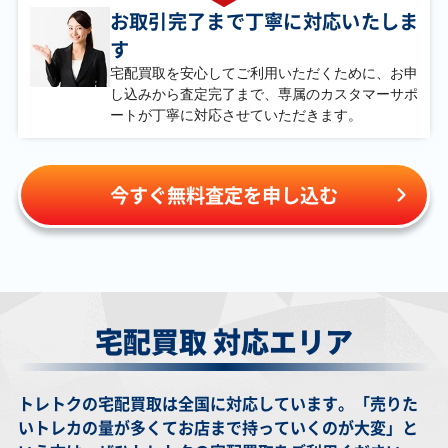
￥2,100
￥2,100
￥2,100
￥2,100
お取引完了まで丁寧に対応いたしま
ルナアーラGX
カイ S10P
トドロクツキex
ヒビキのホウオウ
す
SM1M 062/060 SR
077/067 SR
SV4K 090/066
ex SV9a 090/063
SAR
UR
宅配買取を安心してご利用いただくために、お申
し込みから査定完了まで、専属のカスタマーサポ
ートが
丁寧に対応させていただきます。
￥2,100
￥2,000
￥2,000
￥2,000
メガラティアスex
アローラキュウコ
コライドンex
ナンジャモのハラ
M1S 088/063 SAR
ンGX SM2K
SV1S 103/078
バリーex M2a
052/050 SR
SAR
236/193 SAR
今すぐ無料査定を申し込む
￥2,000
￥1,900
￥1,900
￥1,800
マリィのオーロン
ルリナ S4 111/100
イーブイ SV5a
ボスの指令 SV1a
ゲex M2a 243/193
SR
078/066 AR
100/073 SAR
SAR
宅配買取 対応エリア
￥1,800
￥1,800
￥1,800
￥1,700
ロケット団のミュ
カナリィ M2a
ムク M5 117/081
ルチアのアピール
ウツーex SV10
248/193 SAR
SAR
SV7a 086/064 SR
114/098 SR
トレトクの宅配買取は全国に対応しています。「売りた
いトレカの量が多くてお店まで持っていくのが大変」と