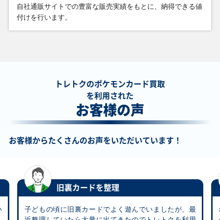
自社通販サイトでの豊富な販売実績をもとに、納得できる値
レックウザ S3a
コイキング SV1a
シロナ＆カトレア
ボスの指令 サカ
056/076 A
080/073 AR
SM12 106/095 SR
キ S2 106/096 SR
付けを行います。
￥9,800
￥9,400
￥9,200
￥9,200
ロケット団のミュ
カスミのなみだ 旧
ピカチュウV(SR仕
ミュウツーV s10b
ウツーex M2a
G-1 C
様) SI 415/414
074/071 SR
237/193 SAR
トレトクのポケモンカード買取
を利用された
￥8,700
￥8,700
￥8,600
￥8,600
お客様の声
バンギラス L2yd
メガエンブオーex
デデンネGX
ソニア S1a
044/080 SR
MC 762/742
SM12a 175/173
077/070 SR
SR
お客様からたくさんのお声をいただいています！
￥7,500
￥7,100
￥7,100
￥7,100
ファイヤー＆サン
ミカン SM8a
フシギバナ＆ツタ
ガラルヤドキングV
ダー＆フリーザー
058/052 SR
ージャGX SM11a
S5a 080/070 SR
GX SM10b
066/064 SR
旧裏カードを整理
059/054 SR
い
子どもの頃に旧裏カードでよく遊んでいましたが、最
￥7,100
￥6,600
￥6,600
￥6,600
し
近整理していたら大量に出てきたのでトレトクを利用