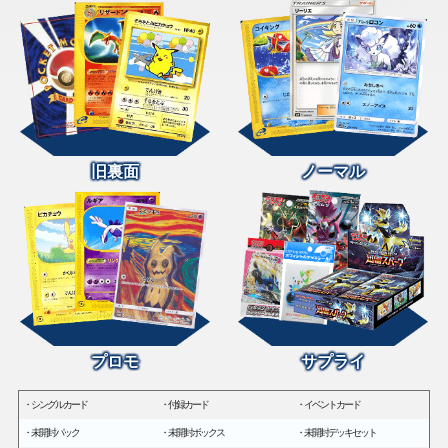
旧裏面
ノーマル
プロモ
サプライ
シングルカード
付録カード
イベントカード
未開封パック
未開封ボックス
未開封デッキセット