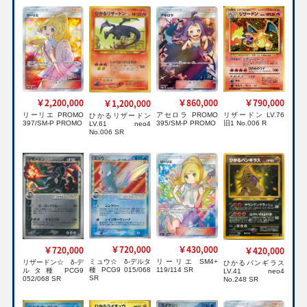
￥2,200,000
￥860,000
￥790,000
￥1,200,000
リーリエ PROMO
アセロラ PROMO
リザードン LV.76
ひかるリザードン
397/SM-P PROMO
395/SM-P PROMO
旧1 No.006 R
LV.61 neo4
No.006 SR
￥430,000
￥720,000
￥720,000
￥420,000
リーリエ SM4+
ミュウ☆ δ-デルタ
リザードン☆ δ-デ
ひかるバンギラス
119/114 SR
種 PCG9 015/068
ルタ種 PCG9
LV.41 neo4
SR
052/068 SR
No.248 SR