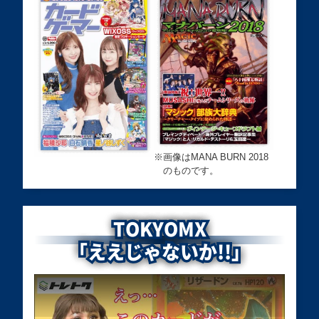
買取価格
買取価格
買取価格
￥15,000
￥14,600
￥14,000
ガガガガール－ゼ
宝玉獣サファイ
滅びの黒魔術師
ロゼロコール(オ
ア・ペガサス
TTP1-JP001 プリ
ーバーフレーム)
FOTB-JP007 ア
ズマティックシー
LOCH-JP012 プ
ルティメット
クレット
リズマティックシ
ークレット
※
画像はMANA BURN 2018
のものです。
買取価格
買取価格
買取価格
￥13,100
￥13,000
￥12,500
TOKYOMX
マジシャン・オ
青眼の白龍(背景
白き竜の落胤
ブ・ブラックカオ
炎) QCAC-JP021
BPRO-JP024 プ
「ええじゃないか!!」
ス 113-002 ウル
クォーターセンチ
リズマティックシ
トラ
ュリーシークレッ
ークレット
ト
買取価格
買取価格
買取価格