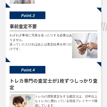
ウィッチクラフト
ハーピィの羽根帚
伝説の白き龍
マスター・ヴェー
108-007 ウルトラ
EP13-JP051 エク
Point.3
ル(オーバーフレ
ストラシークレッ
ーム) RV01-
ト
JP030 シークレ
事前査定不要
ット
わざわざ事前に写真を送ったりする必要はあ
りません。
買取価格
買取価格
買取価格
送っていただければあとは査定結果を待つだ
￥6,700
￥6,500
￥6,500
けです。
竜騎士ガイア
結束と絆の魔導師
スキルドレイン
ROTD-JPS01 プ
PHNI-JP000 クォ
PC6-JP002 ノー
リズマティックシ
ーターセンチュリ
マルパラレル
ークレット
ーシークレット
Point.4
トレカ専門の査定士が1枚ずつしっかり査
買取価格
買取価格
買取価格
￥6,000
￥6,000
￥5,500
定
スターダスト・ド
四花繚乱の霊使い
トゥーン・ブラッ
トレカの買取査定をする鑑定士は、10年以上
ラゴン／バスター
BLZD-JP050 プリ
ク・マジシャン・
もトレカに携わっている現役プレイヤーで構
BPRO-JPS02 プ
ズマティックシー
ガール(オーバー
成しています。
リズマティックシ
クレット
フレーム) RV01-