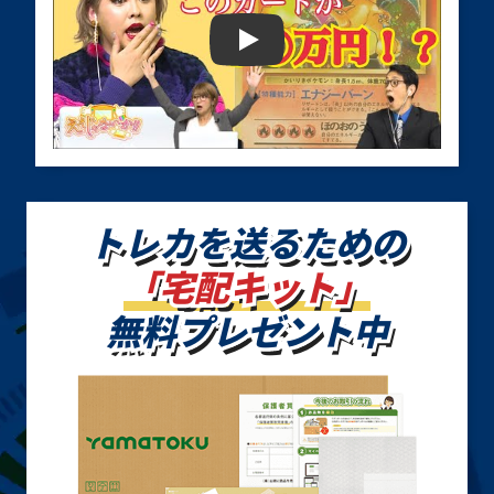
￥12,000
￥12,000
￥10,900
【トレトク】トレカの宅配買取サービス
結束と絆の魔導師
Ｔｈｅ Ｆａｌｌ
融合 117-047 ス
DUNE-JP000 ク
ｅｎ ＆ Ｔｈｅ Ｖ
ーパー
ォーターセンチュ
ｉｒｔｕｏｕｓ
リーシークレット
CH01-JP019 プリ
ズマティックシー
クレット
買取価格
買取価格
買取価格
トレカを送るための
￥10,000
￥9,800
￥9,000
「宅配キット」
竜騎士ガイア
溶岩魔神ラヴァ・
魔法効果の矢
107-042 シークレ
ゴーレム 301-051
GB7-004 ウルト
ット
アルティメット
ラ
無料プレゼント中
買取価格
買取価格
買取価格
￥9,000
￥9,000
￥9,000
禁じられた聖冠
調和ノ天救竜
スカーレッド・ノ
BPRO-JP067 プ
BLZD-JP024 プリ
ヴァ・ドラゴン
リズマティックシ
ズマティックシー
BLZD-JPS06 プ