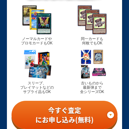
ノーマルカードや
同一カードも
プロモカードもOK
何枚でもOK
スリーブ、
古いものから
プレイマットなどの
最新弾まで
サプライ品もOK
全シリーズOK
今すぐ査定
にお申し込み(無料)