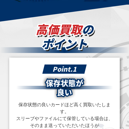
￥65,000
￥60,000
￥58,400
ブラック・マジシ
真紅眼の黒竜
混沌の黒魔術師
ャン LN-53 アル
107-032 ウルトラ
307-010 アルティ
高価買取
の
ティメット
メット
ポイント
買取価格
買取価格
買取価格
￥58,000
￥54,000
￥39,000
精霊世妃 ドリア
王のしもべ－ブラ
ＣＨＡＯＳ ＯＲ
ード(オーバーフ
ック・マジシャン
ＩＧＩＮＳ(オー
Point.1
レーム) BETB-
(オーバーフレー
バーフレーム)
JP028 プリズマ
ム) LOCH-JP001
CORI-JPS15 ウル
ティックシークレ
プリズマティック
トラ
保存状態が
ット
シークレット
良い
買取価格
買取価格
買取価格
保存状態の良いカードほど高く買取いたしま
￥34,300
￥33,500
￥33,500
す。
スリーブやファイルにて保管している場合は、
黒き混沌の魔術師
トゥーン・ブラッ
超魔導剣士－ブラ
ブラック・カオス
ク・マジシャン・
ック・パラディン
そのまま送っていただいたほうが
(オーバーフレー
ガール G6-02 ウ
303-051 アルティ