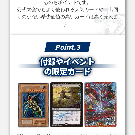
るのもポイントです。
買取価格
買取価格
買取価格
公式大会でもよく使われる人気カードや、出回
￥23,500
￥23,000
￥21,000
りの少ない希少価値の高いカードは高く売れま
す。
降雷皇ハモン
光と闇の戦士カオ
バスター・ブレイ
SOI-JP002 アル
ス・ソルジャー
ダー 303-054 ア
ティメット
(オーバーフレー
ルティメット
ム) CORI-JP028
プリズマティック
Point.3
シークレット
付録やイベント
買取価格
買取価格
買取価格
の限定カード
￥21,000
￥20,800
￥20,000
閃刀姫＝ゼロ
氷結界の龍ブリュ
死者蘇生 106-033
DUAD-JP049 プ
ーナク DTC1-
スーパー
リズマティックシ
JP022 シークレ
ークレット
ット
買取価格
買取価格
買取価格
￥19,700
￥19,000
￥18,000