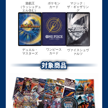
遊戯王
ポケモン
マジック：
（ラッシュデュ
カード
ザ・ギャザリン
エル含む）
グ
ワンピース
デュエル・
ヴァイスシュヴ
カード
マスターズ
ァルツ
対象商品