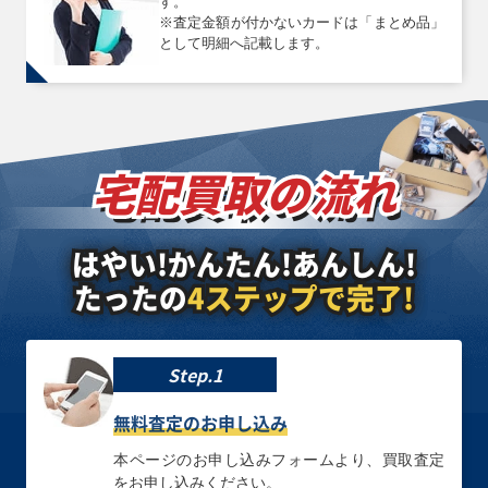
す。
※査定金額が付かないカードは「まとめ品」
として明細へ記載します。
買取価格
買取価格
買取価格
￥4,100
￥4,100
￥4,000
星辰砲手ファイメ
堕天使ナース－レ
サクリファイス
ナ DBJH-JP002
フィキュル
DP19-JP000 ホロ
プリズマティック
GX05-JP001 ウル
グラフィック
シークレット
トラ
宅配買取の流れ
買取価格
買取価格
買取価格
はやい!かんたん!あんしん!
￥4,000
￥3,800
￥3,800
たったの
4ステップで完了!
閃刀姫－レイ(イ
迷宮城の白銀姫
白の聖女エクレシ
ラスト違い)
(イラスト違い)
ア CF01-JPS02
QCAC-JP008 ク
QCAC-JP011 ク
クォーターセンチ
ォーターセンチュ
ォーターセンチュ
ュリーシークレッ
リーシークレット
リーシークレット
ト
Step.1
無料査定のお申し込み
買取価格
買取価格
買取価格
￥3,800
￥3,800
￥3,700
本ページのお申し込みフォームより、買取査定
をお申し込みください。