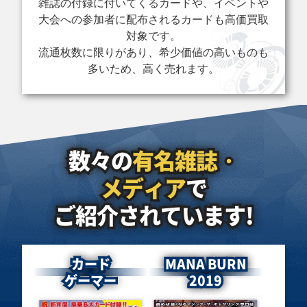
雑誌の付録に付いてくるカードや、イベントや
BLUE EYES
真紅眼の黒竜（イ
青眼の究極竜
WHITE DRAGON
ラスト違い）
15AX-JP000 ホロ
大会への参加者に配布されるカードも高価買取
AC02-JP000 プリ
QCCP-JP108 ク
グラフィック
対象です。
ズマティックシー
ォーターセンチュ
クレット
リーシークレット
流通枚数に限りがあり、希少価値の高いものも
多いため、高く売れます。
買取価格
買取価格
買取価格
￥18,000
￥17,100
￥16,000
神炎皇ウリア
黒き竜のエクレシ
ダーク・レクイエ
LPG1-JP056 プリ
ア BPRO-JP041
ム・エクシーズ・
数々の
有名雑誌・
ズマティックシー
プリズマティック
ドラゴン PHRA-
クレット
シークレット
JPS01 プリズマ
ティックシークレ
メディア
で
ット
ご紹介されています!
買取価格
買取価格
買取価格
￥15,800
￥15,800
￥15,000
カード
MANA BURN
誇りと魂の究極竜
光の護封剣 106-
デーモンの召喚
ゲーマー
2019
ROTA-JP000 ク
036 ウルトラ
115-032 ウルトラ
ォーターセンチュ
リーシークレット