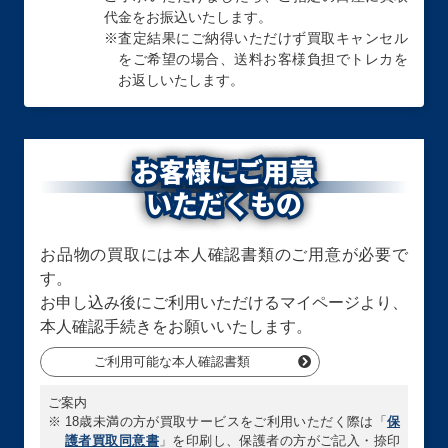
代金をお振込いたします。
Ｍ・ＨＥＲＯ フ
天下独歩の大義賊
幻惑の見習い魔術
※
査定結果にご納得いただけず買取キャンセル
ァーネス TTP1-
BETB-JP027 シ
師 LEDE-JP029
JP025 プリズマ
ークレット
クォーターセンチ
をご希望の場合、送料お客様負担でトレカを
ティックシークレ
ュリーシークレッ
お返しいたします。
ット
ト
買取価格
買取価格
買取価格
お客様にご用意
￥2,800
￥2,800
￥2,700
いただくもの
白き森の聖徒リゼ
Ｍ・ＨＥＲＯ フ
Ｗ：Ｐファンシー
ット SUDA-
ァウンティン
ボール LOCH-
JP008 クォータ
（SPECIAL RED
JP026 プリズマ
お品物の買取には本人確認書類のご用意が必要で
ーセンチュリーシ
Ver.） 26PP-
ティックシークレ
ークレット
JP004 シークレ
ット
す。
ット
お申し込み後にご利用いただけるマイページより、
本人確認手続きをお願いいたします。
買取価格
買取価格
買取価格
ご利用可能な本人確認書類
￥2,700
￥2,700
￥2,700
ご案内
墓場のゴースト王
天叢雲之巳剣
天下独歩の大義賊
※
18歳未満の方が買取サービスをご利用いただく際は「
保
－パンプキング－
WPP6-JP033 プ
BETB-JP027 ア
護者買取同意書
」を印刷し、保護者の方がご記入・捺印
WPP7-JP001 プ
リズマティックシ
ルティメット