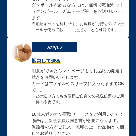
ブルーアイズ・ト
エンディミオンの
青眼の究極竜
ダンボールが必要な方には、無料で宅配キット
ゥーン・ドラゴン
侍女ジェニー
TDPP-JP018 ク
（ダンボール、ガムテープ等）をお送りいたし
(オーバーフレー
（SPECIAL RED
ォーターセンチュ
ます。
ム) RV01-JP008
Ver.） 26PP-
リーシークレット
シークレット
JP018 シークレ
※
宅配キットを利用せず、お客様がお持ちのダンボ
ット
ールを使ってお送りいただくことも可能です。
Step.2
買取価格
買取価格
買取価格
￥3,600
￥3,500
￥3,400
梱包して送る
清冽の水霊使いエ
魔女の聖夜行
キラーチューン・
リア QCCP-
RV01-JP028 プリ
レッドシール
用意ができたらマイページよりお品物の発送手
JP190 クォータ
ズマティックシー
DBPR-JP037 プ
続きをお願いいたします。
ーセンチュリーシ
クレット
リズマティックシ
ークレット
ークレット
カードはファイルやスリーブに入ったままでOK
です。
※
どの送り方でもお客様ご自身での発送伝票のご用
意は不要です。
買取価格
買取価格
買取価格
￥3,400
￥3,400
￥3,300
18歳未満の方が買取サービスをご利用いただく
場合は、保護者買取同意書が必要になります。
聖域を守護せし光
天羽々斬之巳剣
エルシャドール・
の龍 WPP6-
WPP6-JP035 プ
メシャフレール
保護者の方がご記入・捺印の上、お品物と同梱
JP082 エクスト
リズマティックシ
TW03-JP063 プリ
してお送りください。
ラシークレット
ークレット
ズマティックシー