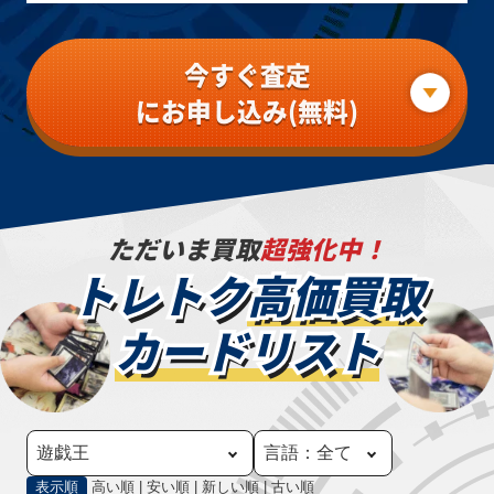
今すぐ査定
にお申し込み(無料)
ただいま買取
超強化中！
トレトク
高価買取
カードリスト
表示順
高い順
|
安い順
|
新しい順
|
古い順