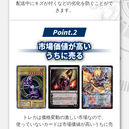
ム) CORI-JP027
ルトラ
メット
配送中にキズが付くなどの劣化を防ぐことがで
プリズマティック
きます。
シークレット
買取価格
買取価格
買取価格
Point.2
￥32,900
￥30,000
￥27,000
市場価値が高い
封印されしエクゾ
清冽の水霊使いエ
誇りと魂の龍
ディア（ロゴ入
リア ETCO-
INFO-JP000 クォ
うちに売る
り） 25LP-JP000
JP055 20thシーク
ーターセンチュリ
シークレット
レット
ーシークレット
買取価格
買取価格
買取価格
￥26,300
￥25,000
￥23,800
始まりの神ファー
ブラック・マジシ
ホーリー・エルフ
ラ(オーバーフレ
ャン・ガール
106-013 スーパー
ーム) CORI-
WPP4-JP066 ク
JP022 プリズマ
ォーターセンチュ
ティックシークレ
リーシークレット
トレカは価格変動の激しい市場なので、
ット
使っていないカードは市場価値が高いうちに売