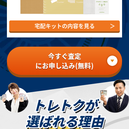
ークレット
クレット
リズマティックシ
ークレット
買取価格
買取価格
買取価格
宅配キットの内容を見る
＞
￥8,700
￥8,700
￥8,700
ティマイオスの眼
破壊輪 G4-18 パ
マルチャミー・フ
光 TTP1-JP003
ラレル
ワロス LOCH-
プリズマティック
JP047 プリズマ
今すぐ査定
シークレット
ティックシークレ
ット
にお申し込み(無料)
買取価格
買取価格
買取価格
￥8,300
￥8,000
￥7,700
青眼の白龍
赫の聖女カルテシ
ブラック・マジシ
トレトクが
QCCP-JP001 ア
ア CF01-JPS04
ャン・ガール(原
ルティメット
クォーターセンチ
作絵) QCAC-
ュリーシークレッ
JP019 クォータ
ト
ーセンチュリーシ
選ばれる理由
ークレット