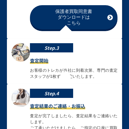
クレット
保護者買取同意書
ダウンロードは
買取価格
買取価格
買取価格
こちら
￥3,300
￥3,300
￥3,200
ブルーアイズ・カ
黒魔女ディアベル
調和ノ天救竜
オス・ＭＡＸ・ド
スター QCAC-
BLZD-JP024 シー
Step.3
ラゴン DP20-
JP012 クォータ
クレット
JP000 ホログラ
ーセンチュリーシ
フィック
ークレット
査定開始
お客様のトレカが当社に到着次第、専門の査定
買取価格
買取価格
買取価格
スタッフが1枚ずつ査定いたします。
￥3,100
￥3,000
￥3,000
Step.4
珠の御巫フゥリ
オネスト LODT-
銀河眼の光子竜
TTP1-JP062 パラ
JP001 ホログラ
PHSW-JP011 ホ
レル
フィック
ログラフィック
査定結果のご連絡・お振込
査定が完了しましたら、査定結果をご連絡いた
買取価格
買取価格
買取価格
します。
￥2,900
￥2,800
￥2,800
ご了承いただけましたら、ご指定の口座に買取