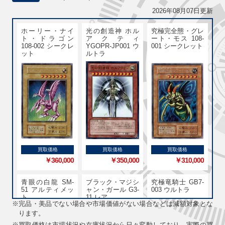
2026年08月07日更新
ホーリー・ナイ
光の創造神 ホル
究極完全態・グレ
ト・ドラゴン
アクティ
ート・モス 108-
108-002 シークレ
YGOPR-JP001 ウ
001 シークレット
ット
ルトラ
買取価格
買取価格
買取価格
￥360,000
￥350,000
￥310,000
青眼の白龍 SM-
ブラック・マジシ
究極竜騎士 GB7-
51 アルティメッ
ャン・ガール G3-
003 ウルトラ
ト
11 レア
※
完品・美品でない場合や市場価値がない場合などは減額対象とな
ります。
※
買取価格は市場状況や在庫状況から日々変動しており、実際の買