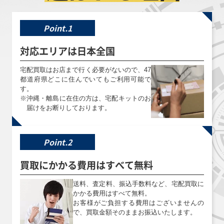
買取価格
買取価格
買取価格
￥7,100
￥6,700
￥6,700
Point.1
閃刀亜式－レムニ
ガーデン・ロー
霆王の閃光
対応エリアは日本全国
スゲート DUAD-
ズ・メイデン
BLZD-JP077 プリ
JP069 プリズマ
DOOD-JPS06 プ
ズマティックシー
ティックシークレ
リズマティックシ
クレット
宅配買取はお店まで行く必要がないので、47
ット
ークレット
都道府県どこに住んでいてもご利用可能で
す。
※
沖縄・離島に在住の方は、宅配キットのお
買取価格
買取価格
買取価格
届けをお断りしております。
￥6,700
￥6,700
￥6,700
黒魔導のカーテン
蒼の深淵 ディー
ブルーアイズ・ト
Point.2
(オーバーフレー
プアイズ・ホワイ
ゥーン・アルティ
ム) LOCH-JP003
ト・ドラゴン(オ
メットドラゴン
ウルトラ
ーバーフレーム)
RV01-JP005 プリ
買取にかかる費用はすべて無料
LOCR-JP002 プ
ズマティックシー
リズマティックシ
クレット
ークレット
送料、査定料、振込手数料など、宅配買取に
かかる費用はすべて無料。
お客様がご負担する費用はございませんの
買取価格
買取価格
買取価格
で、買取金額そのままお振込いたします。
￥6,700
￥6,700
￥6,700