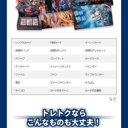
シングルカード
付録カード
イベントカード
未開封パック
未開封ボックス
未開封デッキセット
スリーブ
プレイマット
カードケース
デッキケース
ストレージボックス
バインダー
ファイル
コイン
ライフカウンター
電卓
ダメージカウンター
そろばん
サイコロ
カード付きゲーム
カード付き書籍
など
トレトクなら
こんなものも大丈夫！