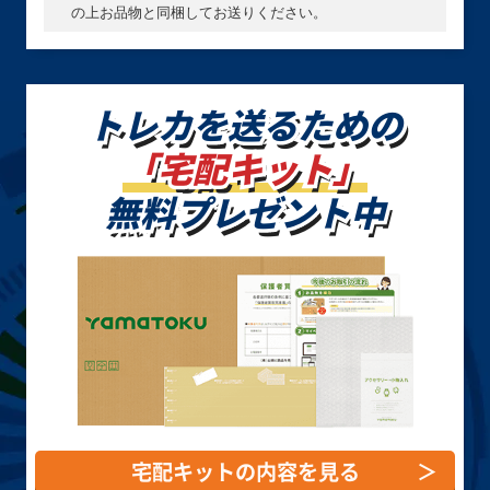
リズマティックシ
ークレット
の上お品物と同梱してお送りください。
ークレット
買取価格
買取価格
買取価格
トレカを送るための
￥2,700
￥2,500
￥2,500
「宅配キット」
王宮のお触れ
精霊獣使い レラ
究極竜魔導師
PC4-002 ノーマ
TW01-JP122 クォ
QCDB-JP001 ク
無料プレゼント中
ルパラレル
ーターセンチュリ
ォーターセンチュ
ーシークレット
リーシークレット
買取価格
買取価格
買取価格
￥2,400
￥2,400
￥2,200
ウズヒメの御巫
凍てし心が映す神
調和ノ天救竜
TTP1-JP058 プリ
影 TW03-JP065
BLZD-JP024 アル
ズマティックシー
プリズマティック
ティメット
クレット
シークレット
宅配キットの内容を見る
＞
買取価格
買取価格
買取価格
￥2,200
￥2,200
￥2,200