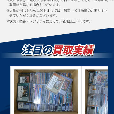
取価格と異なる場合もございます。
※
大量の同じお品物に関しましては、減額、又は買取のお断りをさ
せていただく場合がございます。
※
状態・型番・レアリティによって、値段は上下します。
買取価格
買取価格
買取価格
￥270,000
￥250,000
￥200,000
注目の
買取実績
万物創世龍 IGAS-
真紅眼の黒竜
女剣士カナン
JP000 10000シー
301-056 アルティ
QCLP-JP001 ク
クレット
メット
ォーターセンチュ
リーシークレット
買取価格
買取価格
買取価格
￥190,000
￥120,000
￥94,800
カオス・ソルジャ
ブラック・マジシ
カオス・ソルジャ
ー 304-054 アル
ャン・ガール（イ
ー－開闢の使者－
ティメット
ラスト違い）
306-025 アルティ
QCCU-JP002 ク
メット
ォーターセンチュ
リーシークレット