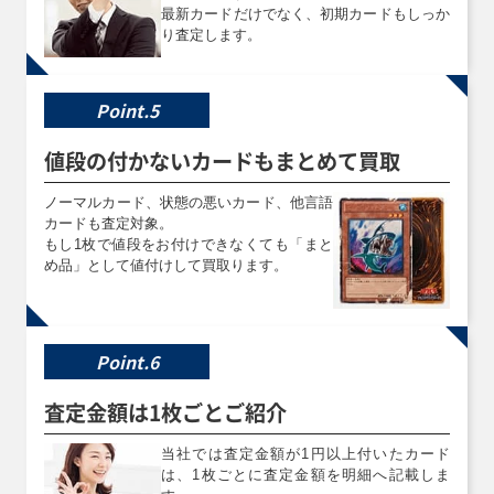
最新カードだけでなく、初期カードもしっか
ークレット
JP013 シークレ
ット
り査定します。
買取価格
買取価格
買取価格
Point.5
￥4,900
￥4,800
￥4,800
値段の付かないカードもまとめて買取
Ｋ９－１７号 “Ｒ
ブラック・マジシ
スカーレッド・ノ
ｉｐｐｅｒ”
ャン(背景宇宙)
ヴァ・ドラゴン－
ノーマルカード、状態の悪いカード、他言語
DBJH-JP035 プリ
QCAC-JP018 ク
バーニング・ソウ
ズマティックシー
ォーターセンチュ
ル(オーバーフレ
カードも査定対象。
クレット
リーシークレット
ーム) LOCR-
もし1枚で値段をお付けできなくても「まと
JP008 プリズマ
め品」として値付けして買取ります。
ティックシークレ
ット
買取価格
買取価格
買取価格
Point.6
￥4,600
￥4,400
￥4,400
査定金額は1枚ごとご紹介
オオヒメの御巫
白き幻獣－青眼の
伝説の闇の魔導師
TTP1-JP063 パラ
白龍(オーバーフ
EP13-JP052 エク
当社では査定金額が1円以上付いたカード
レル
レーム) LOCR-
ストラシークレッ
JP001 ウルトラ
ト
は、1枚ごとに査定金額を明細へ記載しま