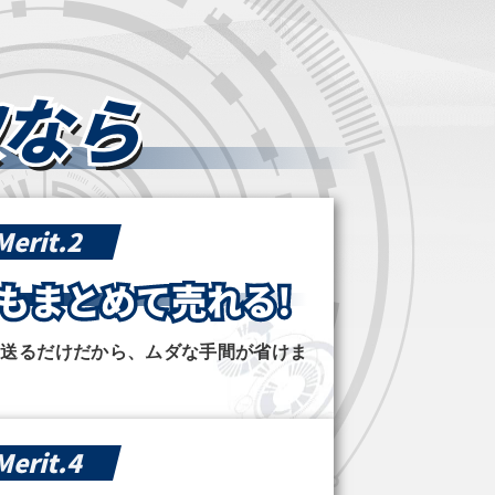
なら
Merit.2
も
まとめて売れる!
て送るだけだから、ムダな手間が省けま
Merit.4