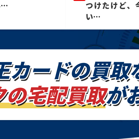
い…
つけたけど、
い…
王カードの
買取
クの宅配買取
が