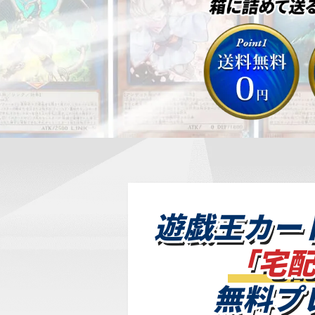
遊戯王カー
「宅
無料プ