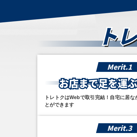
トレ
Merit.1
お店まで
足を運ぶ
トレトクはWebで取引完結！自宅に居な
とができます
Merit.3