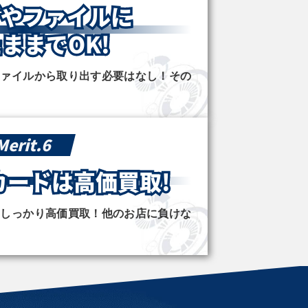
ブや
ファイルに
ままでOK!
ファイルから取り出す必要はなし！その
Merit.6
カードは
高価買取!
はしっかり高価買取！他のお店に負けな