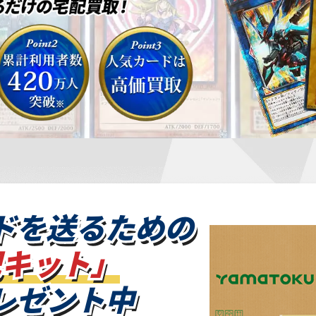
ドを
送るための
配キット」
レゼント中