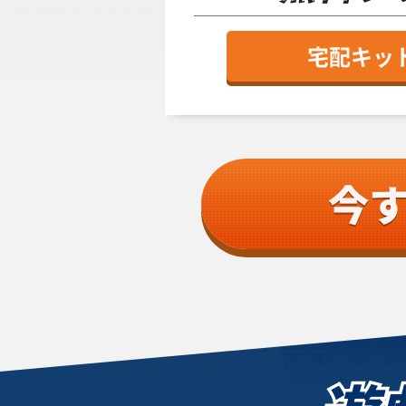
宅配キッ
今