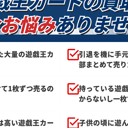
戯王カードの
買
お悩み
ありませ
た大量の遊戯王カ
引退を機に手
…
部まとめて売り
て1枚ずつ売るの
持っている遊
からないし一枚
は高い遊戯王カー
子供の頃に遊