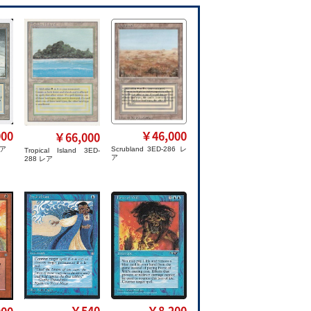
￥46,000
00
￥66,000
Scrubland 3ED-286 レ
レア
Tropical Island 3ED-
ア
288 レア
￥540
￥8,200
00