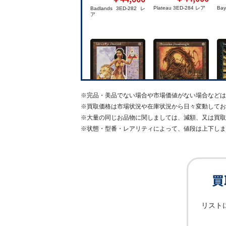
Plateau 3ED-284 レア
Bay
Badlands 3ED-282 レ
ア
※
完品・美品でない場合や市場価値がない場合などは
※
買取価格は市場状況や在庫状況から日々変動してお
※
大量の同じお品物に関しましては、減額、又は買取
￥66,000
￥27,000
※
状態・型番・レアリティによって、値段は上下しま
ライオンの瞳のダイア
ファイレクシアン・ド
吸血
モンド MIR-306 レア
レッドノート MIR-314
ア
レア
買
リスト