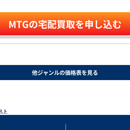
￥33,000
￥44,000
￥130,0
￥6,000
MTGの
宅配買取を申し込む
生存 EXO-129 レア
裏切り者の都 EXO-143
ガイアの揺籃の地 U
時のらせん USG-103 レ
レア
321 レア
ア
他ジャンルの価格表を見る
￥11,000
￥8,800
￥7,700
￥7,3
された三角州 ONS-
溢れかえる岸辺 ONS-
樹木茂る山麓 ONS-330
血染めのぬかるみ O
1 レア
316 レア
レア
313 レア
スト
￥1,400
￥3,800
￥1,900
￥1,4
まれた爆薬 5DN-
水辺の学舎、水面院
死の溜まる地、死蔵
御霊の復讐 BOK-6