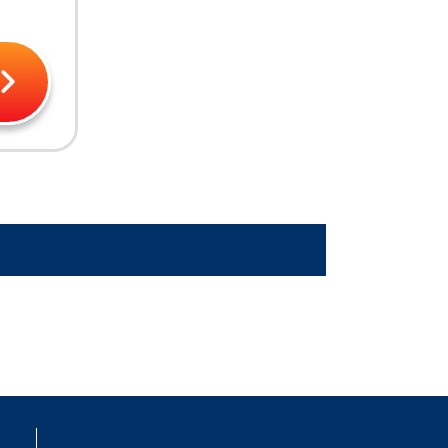
00
￥35,000
￥12,000
SG-
厳かなモノリス ULG-
金属細工師 UDS-135 レ
126 レア
ア
￥13,000
00
￥6,700
金属モックス MRD-152
NS-
吹きさらしの荒野 ONS-
レア
328 レア
00
￥1,500
￥1,900
7 レ
梅澤の十手 BOK-163 レ
雲の宮殿、朧宮 SOK-