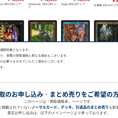
Taiga 3ED-287 レア
ou 3ED-283 レア
Savannah 3ED-285 レ
紅蓮破 ICE-213 コ
ア
減額対象となります。
り、実際の買取価格と異なる場合もございます。
のお断りをさせていただく場合がございます。
￥10,0
￥4,600
￥12,000
￥27,500
す。
古えの墳墓 TMP-31
の教示者 VIS-72 レ
無のロッド WTH-154 レ
直観 TMP-70 レア
ンコモン
ア
取のお申し込み・まとめ売りを
ご希望の
このページは「買取価格表」ページです。
ノーマルカード、
デッキ、引退品のまとめ売り
に掲載されていない
も歓
査定お申し込みは、以下のメインページより承っております。