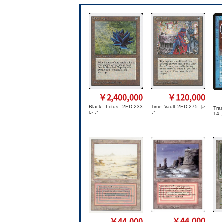
￥2,400,000
￥120,000
Black Lotus 2ED-233
Time Vault 2ED-275 レ
Tra
レア
ア
14
￥44,000
￥44,000