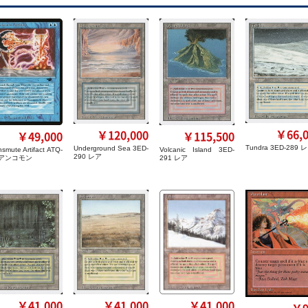
￥66,0
￥120,000
￥49,000
￥115,500
Tundra 3ED-289 
Underground Sea 3ED-
nsmute Artifact ATQ-
Volcanic Island 3ED-
290 レア
 アンコモン
291 レア
￥41,000
￥41,000
￥41,000
￥9