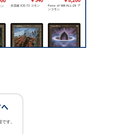
水流破 ICE-72 コモン
Force of Will ALL-28 ア
モン
ンコモン
00
￥2,000
￥4,400
5 ア
水蓮の花びら TMP-294
不毛の大地 TMP-330 ア
コモン
ンコモン
方へ
迎です。