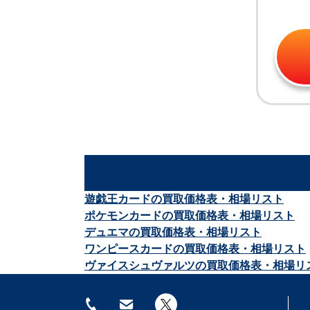
￥99,000
￥6,600
適者
モックス・ダイアモン
ヴォルラスの要塞 STH-
ド STH-138 レア
143 レア
遊戯王カードの買取価格表・相場リスト
￥9,900
￥4,100
ポケモンカードの買取価格表・相場リスト
汚染
リシャーダの港 MMQ-
ファイレクシアの供犠
デュエマの買取価格表・相場リスト
32
324 レア
台 INV-306 レア
ワンピースカードの買取価格表・相場リスト
ヴァイスシュヴァルツの買取価格表・相場リ
￥3,000
￥1,700
三なる宝球 DST-154 レ
世界のるつぼ 5DN-114
仕組