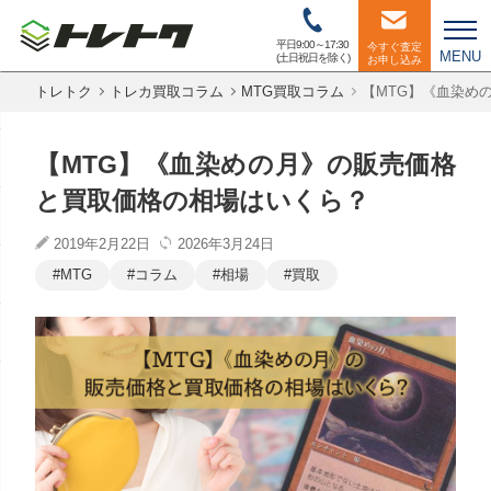
平日9:00～17:30
今すぐ査定
MENU
(土日祝日を除く)
お申し込み
トレトク
トレカ買取コラム
MTG買取コラム
【MTG】《血染め
【MTG】《血染めの月》の販売価格
と買取価格の相場はいくら？
2019年2月22日
2026年3月24日
MTG
コラム
相場
買取