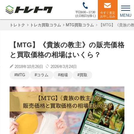
平日9:00～17:30
今すぐ査定
MENU
(土日祝日を除く)
お申し込み
トレトク
トレカ買取コラム
MTG買取コラム
【MTG】《貴族の
【MTG】《貴族の教主》の販売価格
と買取価格の相場はいくら？
2018年10月26日
2026年3月24日
MTG
コラム
相場
買取