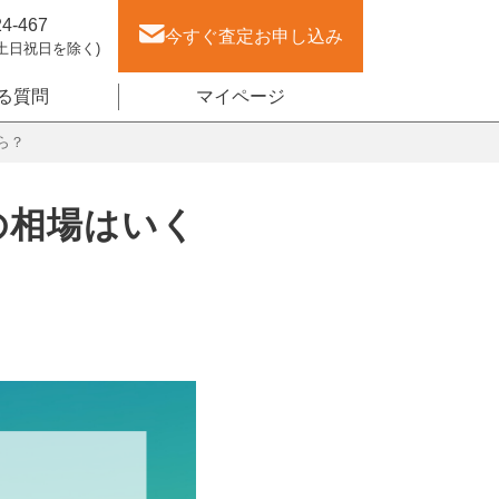
24-467
今すぐ査定
お申し込み
(土日祝日を除く)
る質問
マイページ
ら？
の相場はいく