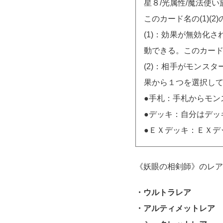
星８/光属性/魔法使い族/
このカード名の(1)(
(1)：効果が無効化
動できる。このカー
(2)：相手がモンス
果から１つを選択し
●手札：手札からモン
●デッキ：自分はデッ
●ＥＸデッキ：ＥＸデ
《妖眼の相剣師》のレア
・ウルトラレア
・アルティメットレア