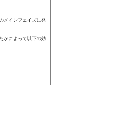
手のメインフェイズに発
したかによって以下の効
。