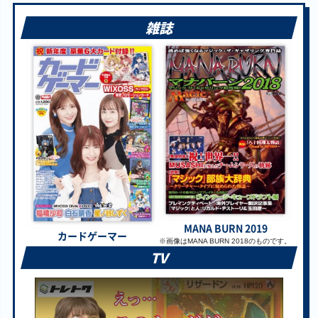
雑誌
￥760
￥760
￥750
￥750
ブラック・ロー
エクソシスター・
真紅眼の黒竜(背景
エクソシスター・
ズ・ドラゴン
バト・マーテル
赤) QCAC-JP022
カルマエル BPRO-
QCAC-JP003 クォ
BPRO-JP066 シー
クォーターセンチ
JP044 ウルトラ
ーターセンチュリ
クレット
ュリーシークレッ
ーシークレット
ト
￥710
￥710
￥710
￥710
エビルナイト・ド
神影金龍ドラッグ
天羽々斬之巳剣
破滅と終焉の支配
ラゴン TDPP-
ルクシオン DP29-
WPP6-JP035 シー
者 25DB-JP001 プ
JP015 クォーター
JP004 クォーター
クレット
リズマティックシ
センチュリーシー
センチュリーシー
ークレット
クレット
クレット
MANA BURN 2019
カードゲーマー
￥710
￥710
￥700
￥700
※
画像はMANA BURN 2018のものです。
TV
蒼の深淵 ディープ
怠慢な壺 CORI-
竜騎士 ブラック・
月天気アルシエル
アイズ・ホワイ
JP061 アルティメ
マジシャン・ガー
DIFO-JP050 プリ
ト・ドラゴン(オー
ット
ル（イラスト違
ズマティックシー
バーフレーム)
い） PAC1-JP023
クレット
LOCR-JP002 ウル
プリズマティック
トラ
シークレット