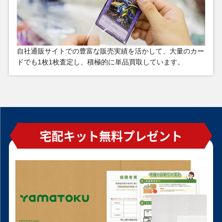
ドラゴン PHRA-
ーターセンチュリ
JPS01 プリズマテ
ーシークレット
ィックシークレッ
ト
自社通販サイトでの豊富な販売実績を活かして、大量のカー
￥13,100
￥13,000
￥12,500
￥12,000
ドでも1枚1枚査定し、積極的に単品買取しています。
ガガガガール－ゼ
宝玉獣サファイ
滅びの黒魔術師
マジシャン・オ
ロゼロコール(オー
ア・ペガサス
TTP1-JP001 プリ
ブ・ブラックカオ
バーフレーム)
FOTB-JP007 アル
ズマティックシー
ス 113-002 ウルト
LOCH-JP012 プリ
ティメット
クレット
ラ
ズマティックシー
クレット
宅配キット無料プレゼント
￥12,000
￥10,900
￥10,000
￥9,800
青眼の白龍(背景炎)
白き竜の落胤
結束と絆の魔導師
Ｔｈｅ Ｆａｌｌｅ
QCAC-JP021 クォ
BPRO-JP024 プリ
DUNE-JP000 クォ
ｎ ＆ Ｔｈｅ Ｖｉｒ
ーターセンチュリ
ズマティックシー
ーターセンチュリ
ｔｕｏｕｓ CH01-
ーシークレット
クレット
ーシークレット
JP019 プリズマテ
ィックシークレッ
ト
￥9,000
￥9,000
￥9,000
￥9,000
融合 117-047 スー
竜騎士ガイア 107-
溶岩魔神ラヴァ・
魔法効果の矢 GB7-
パー
042 シークレット
ゴーレム 301-051
004 ウルトラ