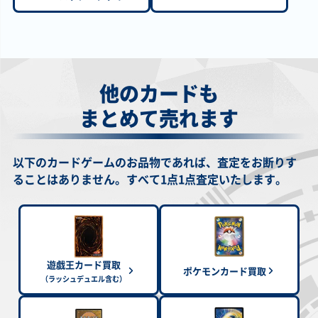
￥2,200
￥2,200
￥2,200
￥2,100
凍てし心が映す神
調和ノ天救竜
王のしもべ－ブラ
聖域に仕えし練達
影 TW03-JP065 プ
BLZD-JP024 アル
ック・マジシャン
の魔導師 WPP5-
リズマティックシ
ティメット
(オーバーフレーム)
JP073 エクストラ
ークレット
LOCH-JP001 ウル
シークレット
トラ
他のカードも
まとめて売れます
￥2,100
￥2,000
￥1,900
￥1,900
真紅眼の黒竜(原作
ハーピィの羽根帚
天魔の聲選姫
魔術師の弟子－ブ
絵) QCAC-JP022
DP21-JP000 ホロ
LEDE-JP022 クォ
ラック・マジシャ
以下のカードゲームのお品物であれば、査定をお断りす
クォーターセンチ
グラフィック
ーターセンチュリ
ン・ガール ALIN-
ュリーシークレッ
ーシークレット
JP004 シークレッ
ることはありません。すべて1点1点査定いたします。
ト
ト
￥1,900
￥1,800
￥1,800
￥1,800
黒き竜のエクレシ
ティマイオスの眼
Ｍ∀ＬＩＣＥ＜Ｑ＞
影霊翼騎 ウェンデ
ア BPRO-JP041 シ
光 TTP1-JP003 ウ
ＨＥＡＲＴＳ ＯＦ
ィクルフ TW03-
ークレット
ルトラ
ＣＲＹＰＴＥＲ
JP064 プリズマテ
遊戯王カード買取
（ロゴ入り）
ィックシークレッ
ポケモンカード買取
25LP-JP016 シー
ト
（ラッシュデュエル含む）
クレット