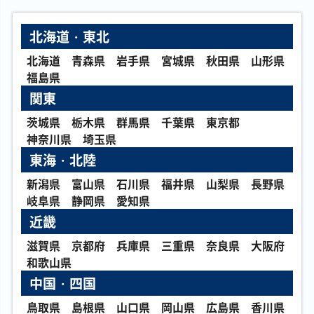
北海道・東北
￥370
￥370
￥370
￥350
凍てし心が映す神
封神の剣鬼 ミクマ
幻獄神メディクリ
ブレイクスルー・
北海道
青森県
岩手県
宮城県
秋田県
山形県
影 TW03-JP065 シ
リ BETB-JP012 ウ
ウス BETB-JP048
スキル TRC1-
ークレットパラレ
ルトラ
アルティメット
JP045 シークレッ
福島県
ル
ト
関東
茨城県
栃木県
群馬県
千葉県
東京都
￥350
￥350
￥350
￥350
神奈川県
埼玉県
天空の女神 ジュノ
鉄獣戦線 徒花のフ
超電導波サンダー
シューティング・
ー EP17-JP053 エ
ェリジット PHRA-
フォース PGB1-
セイヴァー・スタ
東海・北陸
クストラシークレ
JP046 シークレッ
JP001 アルティメ
ー・ドラゴン
ット
ト
ット
DAMA-JP039 シー
クレット
新潟県
富山県
石川県
福井県
山梨県
長野県
岐阜県
静岡県
愛知県
近畿
￥350
￥350
￥340
￥330
蘇りし天空神
ハーピィの羽根帚
ＧＭＸ同絆者セラ
アコード・トーカ
滋賀県
京都府
兵庫県
三重県
奈良県
大阪府
WPP3-JP050 シー
QCAC-JP024 クォ
ンディア WPP7-
ー＠イグニスター
クレット
ーターセンチュリ
JP030 ウルトラ
ALIN-JP051 ホログ
和歌山県
ーシークレット
ラフィック
中国・四国
鳥取県
島根県
山口県
岡山県
広島県
香川県
￥330
￥330
￥330
￥330