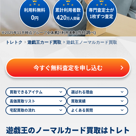
利用料無料
累計利用者数
専門査定士が
※
0
420
1枚ずつ査定
円
万人突破
(当社調べ)
※2025年11月時点グループ全体累計利用者数
トレトク
遊戯王カード買取
遊戯王ノーマルカード買取
今すぐ無料査定を申し込む
買取できるアイテム
選ばれる理由
高価買取リスト
買取実績
宅配買取の流れ
よくある質問
遊戯王のノーマルカード買取は
トレト