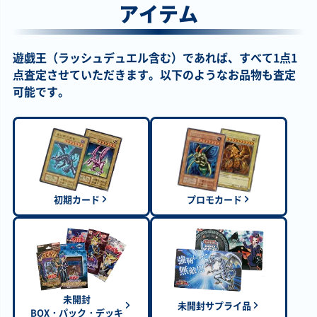
アイテム
レル
ィック
グラフィック
JP025 プリズマテ
ィックシークレッ
ト
遊戯王（ラッシュデュエル含む）であれば、すべて1点1
点査定させていただきます。以下のようなお品物も査定
￥2,800
￥2,700
￥2,700
￥2,700
天下独歩の大義賊
幻惑の見習い魔術
白き森の聖徒リゼ
Ｍ・ＨＥＲＯ ファ
可能です。
BETB-JP027 シー
師 LEDE-JP029 ク
ット SUDA-JP008
ウンティン
クレット
ォーターセンチュ
クォーターセンチ
（SPECIAL RED
リーシークレット
ュリーシークレッ
Ver.） 26PP-JP004
ト
シークレット
￥2,700
￥2,700
￥2,500
￥2,500
Ｗ：Ｐファンシー
墓場のゴースト王
天叢雲之巳剣
天下独歩の大義賊
ボール LOCH-
－パンプキング－
WPP6-JP033 プリ
BETB-JP027 アル
初期カード
プロモカード
JP026 プリズマテ
WPP7-JP001 プリ
ズマティックシー
ティメット
ィックシークレッ
ズマティックシー
クレット
ト
クレット
￥2,400
￥2,400
￥2,200
￥2,200
王宮のお触れ PC4-
精霊獣使い レラ
究極竜魔導師
ウズヒメの御巫
002 ノーマルパラ
TW01-JP122 クォ
QCDB-JP001 クォ
TTP1-JP058 プリ
レル
ーターセンチュリ
ーターセンチュリ
ズマティックシー
未開封
未開封サプライ品
ーシークレット
ーシークレット
クレット
BOX・パック・デッキ