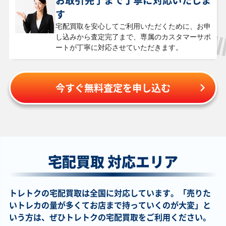
お取引完了まで丁寧に対応いたしま
ウンティン 26PP-
ーン・ワールド
ノーブルエンジェ
WPP7-JP007 ウル
JP004 シークレッ
RV01-JP006 ウル
ル DP29-JP040 ク
トラ
す
ト
トラ
ォーターセンチュ
リーシークレット
宅配買取を安心してご利用いただくために、お申
し込みから査定完了まで、専属のカスタマーサポ
ートが
丁寧に対応させていただきます。
￥430
￥410
￥410
￥400
精霊世妃 ドリアー
竜騎士ブラック・
フレシアの蟲惑魔
嵐征竜－テンペス
ド BETB-JP028 ア
マジシャン・ガー
QCAC-JP088 クォ
ト GS06-JP007 ゴ
ルティメット
ル QCAC-JP020 ク
ーターセンチュリ
ールドシークレッ
ォーターセンチュ
ーシークレット
ト
今すぐ無料査定を申し込む
リーシークレット
￥400
￥400
￥400
￥400
インフェルニテ
輝光竜セイファー
カオス・アンヘル
Ｒ.Ｂ.ジャンプ・ナ
ィ・ビショップ
ト CHIM-JP014 シ
－混沌の双翼－
ンバー WPP7-
VJMP-JP101 ウル
ークレット
QCDB-JP037 シー
JP022 ウルトラ
トラ
クレット
宅配買取 対応エリア
￥390
￥390
￥390
￥390
トレトクの宅配買取は全国に対応しています。「売りた
ブラック・マジシ
超電導戦士 リニ
巳剣之尊 麁正
煉獄の乖放 TW03-
ャン(EX版) QCAC-
ア・マグナム±
WPP6-JP031 シー
JP066 シークレッ
いトレカの量が多くてお店まで持っていくのが大変」と
JP018 クォーター
LPG1-JP002 プリ
クレット
トパラレル
センチュリーシー
ズマティックシー
いう方は、ぜひトレトクの宅配買取をご利用ください。
クレット
クレット