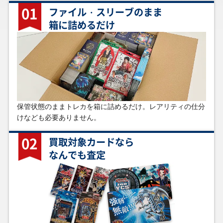
￥39,000
￥34,300
￥33,500
￥33,500
01
ファイル・スリーブのまま
混沌の黒魔術師
精霊世妃 ドリアー
王のしもべ－ブラ
ＣＨＡＯＳ ＯＲＩ
箱に詰めるだけ
307-010 アルティ
ド(オーバーフレー
ック・マジシャン
ＧＩＮＳ(オーバー
メット
ム) BETB-JP028 プ
(オーバーフレーム)
フレーム) CORI-
リズマティックシ
LOCH-JP001 プリ
JPS15 ウルトラ
ークレット
ズマティックシー
クレット
￥32,900
￥30,000
￥27,000
￥26,300
黒き混沌の魔術師
トゥーン・ブラッ
超魔導剣士－ブラ
封印されしエクゾ
ブラック・カオス
ク・マジシャン・
ック・パラディン
ディア（ロゴ入
(オーバーフレーム)
ガール G6-02 ウル
303-051 アルティ
り） 25LP-JP000
保管状態のままトレカを箱に詰めるだけ。レアリティの仕分
CORI-JP027 プリ
トラ
メット
シークレット
ズマティックシー
けなども必要ありません。
クレット
02
買取対象カードなら
なんでも査定
￥25,000
￥23,800
￥23,500
￥23,000
清冽の水霊使いエ
誇りと魂の龍
始まりの神ファー
ブラック・マジシ
リア ETCO-JP055
INFO-JP000 クォ
ラ(オーバーフレー
ャン・ガール
20thシークレット
ーターセンチュリ
ム) CORI-JP022 プ
WPP4-JP066 クォ
ーシークレット
リズマティックシ
ーターセンチュリ
ークレット
ーシークレット
￥21,000
￥21,000
￥20,800
￥20,000