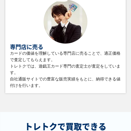
￥3,600
￥3,500
￥3,400
￥3,400
ブルーアイズ・ト
エンディミオンの
青眼の究極竜
清冽の水霊使いエ
ゥーン・ドラゴン
侍女ジェニー
TDPP-JP018 クォ
リア QCCP-JP190
(オーバーフレーム)
（SPECIAL RED
ーターセンチュリ
クォーターセンチ
RV01-JP008 シー
Ver.） 26PP-JP018
ーシークレット
ュリーシークレッ
クレット
シークレット
ト
￥3,400
￥3,300
￥3,300
￥3,300
専門店に売る
魔女の聖夜行
キラーチューン・
聖域を守護せし光
天羽々斬之巳剣
RV01-JP028 プリ
レッドシール
の龍 WPP6-JP082
WPP6-JP035 プリ
カードの価値を理解している専門店に売ることで、適正価格
ズマティックシー
DBPR-JP037 プリ
エクストラシーク
ズマティックシー
クレット
ズマティックシー
レット
クレット
で査定してもらえます。
クレット
トレトクでは、遊戯王カード専門の査定士が査定をしていま
す。
自社通販サイトでの豊富な販売実績をもとに、納得できる値
￥3,200
￥3,100
￥3,000
￥3,000
付けを行います。
エルシャドール・
ブルーアイズ・カ
黒魔女ディアベル
調和ノ天救竜
メシャフレール
オス・ＭＡＸ・ド
スター QCAC-
BLZD-JP024 シー
TW03-JP063 プリ
ラゴン DP20-
JP012 クォーター
クレット
ズマティックシー
JP000 ホログラフ
センチュリーシー
クレット
ィック
クレット
￥2,900
￥2,800
￥2,800
￥2,800
トレトクで買取できる
珠の御巫フゥリ
オネスト LODT-
銀河眼の光子竜
Ｍ・ＨＥＲＯ ファ
TTP1-JP062 パラ
JP001 ホログラフ
PHSW-JP011 ホロ
ーネス TTP1-