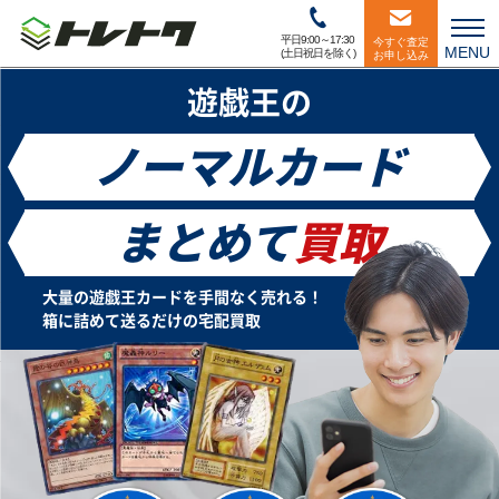
平日9:00～17:30
今すぐ査定
MENU
(土日祝日を除く)
お申し込み
遊戯王の
ノーマルカード
まとめて
買取
大量の遊戯王カードを手間なく売れる！
箱に詰めて送るだけの宅配買取