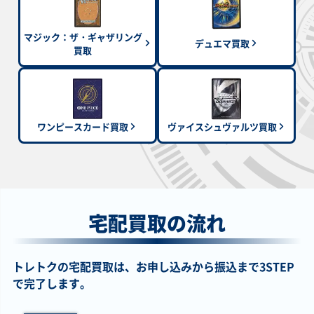
￥1,700
￥1,700
￥1,700
￥1,700
ブラック・マジシ
閃刀姫－レイ
Ｍ・ＨＥＲＯ ダス
御巫神舞－二貴子
マジック：ザ・ギャザリング
ャン QCCU-JP001
QCAC-JP008 クォ
ク・クロウ TTP1-
TTP1-JP059 プリ
デュエマ買取
アルティメット
ーターセンチュリ
JP024 プリズマテ
ズマティックシー
買取
ーシークレット
ィックシークレッ
クレット
ト
￥1,600
￥1,600
￥1,600
￥1,600
トゥーン・ブラッ
青眼の白龍(背景地
耀聖の波詩ディー
ゴースト大王－パ
ワンピースカード買取
ヴァイスシュヴァルツ買取
ク・マジシャン・
球) QCAC-JP021
ナ BPRO-JP011 シ
ンプキング－
ガール QCLP-
クォーターセンチ
ークレット
WPP7-JP005 プリ
JP010 クォーター
ュリーシークレッ
ズマティックシー
センチュリーシー
ト
クレット
クレット
￥1,500
￥1,500
￥1,500
￥1,500
宅配買取の流れ
ブラック・マジシ
ドラゴンメイド・
閃刀姫－ハヤテ(イ
青眼の白龍(原作絵)
ャン・ガール
ラティス QCTB-
ラスト違い) QCAC-
QCAC-JP021 クォ
HC01-JP003 ウル
JP002 クォーター
JP009 クォーター
ーターセンチュリ
トラ
センチュリーシー
センチュリーシー
ーシークレット
クレット
クレット
トレトクの宅配買取は、お申し込みから振込まで3STEP
で完了します。
￥1,500
￥1,500
￥1,500
￥1,500