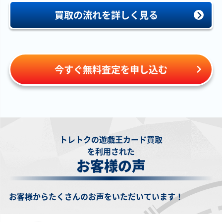
買取の流れを詳しく見る
￥1,200
￥1,200
￥1,100
￥1,100
エンディミオンの
白銀の城の召使い
閃刀姫＝ゼロ
Ｔｈｅ Ｆａｌｌｅ
侍女ジェニー
アリアンナ LOCR-
DUAD-JP049 アル
ｎ ＆ Ｔｈｅ Ｖｉｒ
26PP-JP018 シー
JP045 プリズマテ
ティメット
ｔｕｏｕｓ CH01-
クレット
ィックシークレッ
JP019 ウルトラ
ト
今すぐ無料査定を申し込む
￥1,100
￥1,000
￥1,000
￥1,000
墓場のゴースト王
ＣＮｏ.３９ 希望皇
ブラック・マジシ
閃刀姫－カイナ
－パンプキング－
ホープレイ・ヴィ
ャン・ガール
SAST-JP055 シー
WPP7-JP001 シー
クトリー JOTL-
MVPL-JP001 KC
クレット
クレット
JP048 ホログラフ
ィック
トレトクの遊戯王カード買取
￥1,000
￥1,000
￥1,000
￥1,000
を利用された
閃刀姫－アザレア
原始生命態ニビル
Ｍ∀ＬＩＣＥ＜Ｃ＞
神鳴り LOCR-
お客様の声
24PP-JP029 シー
QCAC-JP010 クォ
ＧＷＣ－０６（ロ
JP021 プリズマテ
クレット
ーターセンチュリ
ゴ入り） 25LP-
ィックシークレッ
ーシークレット
JP017 シークレッ
ト
ト
お客様からたくさんのお声をいただいています！
￥1,000
￥990
￥980
￥940