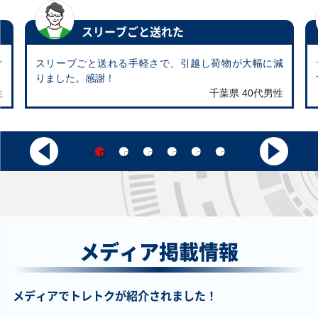
白銀の城のラビュ
合体魔竜ティマイ
宇宙的ハリケーン
御巫奉サナキ
リンス LOCR-
オス TTP1-JP002
BETB-JP068 シー
TTP1-JP057 プリ
JP031 プリズマテ
プリズマティック
クレット
ズマティックシー
スリーブごと送れた
ィックシークレッ
シークレット
クレット
ト
ぐ
スリーブごと送れる手軽さで、引越し荷物が大幅に減
りました。感謝！
￥940
￥940
￥920
￥900
性
千葉県 40代男性
Ｍ・ＨＥＲＯ アト
見えざる神ジャウ
墓場のゴースト王
神の宣告 BE02-
ミック TTP1-
ザー DBPR-JP006
－パンプキング－
JP057 ウルトラ
JP026 プリズマテ
プリズマティック
WPP7-JP001 ウル
ィックシークレッ
シークレット
トラ
ト
￥890
￥890
￥890
￥860
天霆號アーゼウス
四花繚乱の霊使い
怠慢な壺 CORI-
宇宙的ハリケーン
QCAC-JP014 クォ
BLZD-JP050 シー
JP061 シークレッ
BETB-JP068 アル
ーターセンチュリ
クレット
ト
ティメット
ーシークレット
メディア掲載情報
￥800
￥800
￥780
￥760
禁じられた聖冠
始まりの神ファー
ガガガガール－ゼ
青眼の白龍(石版)
メディアでトレトクが紹介されました！
BPRO-JP067 スー
ラ CORI-JP022 シ
ロゼロコール(オー
QCAC-JP021 クォ
パー
ークレット
バーフレーム)
ーターセンチュリ
LOCH-JP012 ウル
ーシークレット
トラ