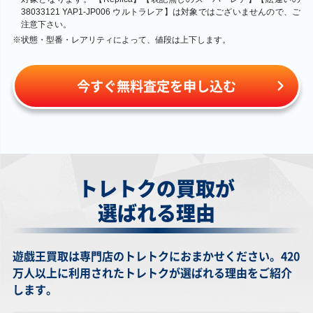
38033121 YAP1-JP006 ウルトラレア】は対象ではございませんので、ご
注意下さい。
※
状態・型番・レアリティによって、値段は上下します。
￥76,800
￥65,000
￥67,000
￥76,800
黒魔導のカーテン
氷結界の龍トリシ
暗黒騎士ガイア
白き幻獣－青眼の
(オーバーフレーム)
ューラ DTC3-
PH-52 アルティメ
白龍(オーバーフレ
今すぐ無料査定を申し込む
LOCH-JP003 プリ
JP060 シークレッ
ット
ーム) LOCR-JP001
ズマティックシー
ト
プリズマティック
クレット
シークレット
トレトクの買取が
選ばれる理由
￥58,400
￥58,000
￥54,000
￥60,000
真紅眼の超越黒竜
ブラック・マジシ
真紅眼の黒竜 107-
神炎皇ウリア SOI-
(オーバーフレーム)
ャン LN-53 アルテ
032 ウルトラ
JP001 アルティメ
遊戯王買取は専門店のトレトクにおまかせください。420
BETB-JP036 プリ
ィメット
ット
ズマティックシー
万人以上に利用されたトレトクが選ばれる理由をご紹介
クレット
します。