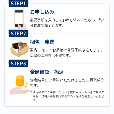
STEP1
カプシー★ヤミー
滅びの黒魔術師
黒き竜のエクレシ
聖痕喰らいし竜
ウェイ DBJH-
TTP1-JP001 ウル
ア BPRO-JP041 ア
CH01-JP041 プリ
JP019 プリズマテ
トラ
ルティメット
ズマティックシー
お申し込み
ィックシークレッ
クレット
ト
必要事項を入力してお申し込みください。約3
分程度で完了します。
STEP2
￥1,500
￥1,400
￥1,400
￥1,400
不死の大軍団
覇王龍ズァーク
閃刀姫－ロゼ
サイバー・ドラゴ
梱包・発送
WPP7-JP006 プリ
MACR-JP039 ホロ
IGAS-JP020 シー
ン・ノヴァ 20CP-
ズマティックシー
グラフィック
クレット
JPT08 20thシーク
クレット
レット
案内に従ってお品物の発送手続きをします。
伝票のご用意は不要です。
STEP3
￥1,400
￥1,400
￥1,400
￥1,400
灰流うらら(イラス
照耀の光霊使いラ
ジュラック・メテ
三戦の号 QCAC-
金額確認・振込
ト違い) RC03-
イナ LIOV-JP049
オ TW02-JP040 ク
JP096 クォーター
JP010 プレミアム
プリズマティック
ォーターセンチュ
センチュリーシー
ゴールド
シークレット
リーシークレット
クレット
査定結果にご承諾いただけましたら買取成立
です。
※
査定結果にご納得いただけず買取キャンセルをご希望の
￥1,400
￥1,400
￥1,300
￥1,300
場合、送料お客様負担で全てのお品物をお返しいたしま
す。
白き竜の落胤
ジャンク・マイス
オベリスクの巨神
閃刀姫－ロゼ
BPRO-JP024 ウル
ター（SPECIAL
兵 PGB1-JPS02 プ
24PP-JP020 シー
トラ
RED Ver.） 26PP-
リズマティックシ
クレット
JP008 シークレッ
ークレット
ト