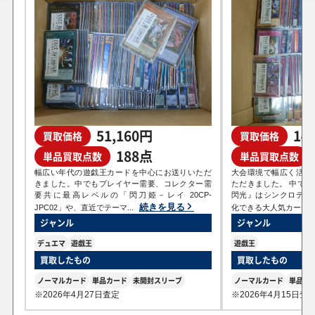
51,160円
14
買取価格
買取価格
188点
単品買取点数
単品買取点数
幅広い年代の遊戯王カードを中心にお送りいただ
大会環境で幅広く活躍
きました。中でもプレイヤー需要、コレクター需
ただきました。 中で
要共に最高レベルの「閃刀姫－レイ 20CP-
閃光』はシンクロデッ
続きを見る
JPC02」や、直近でテーマ...
化できる大人気カードです
ジャンル
ジャンル
デュエマ
遊戯王
遊戯王
買取したもの
買取したもの
ノーマルカード
単品カード
未開封スリーブ
ノーマルカード
単品カ
※2026年4月27日査定
※2026年4月15日査