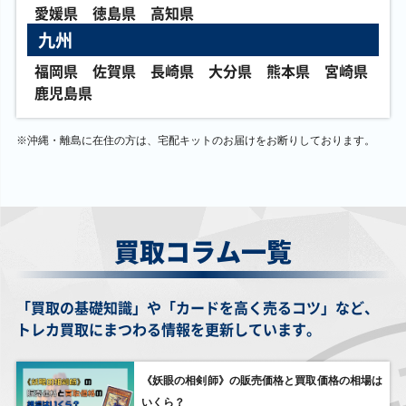
愛媛県
徳島県
高知県
ブラック・マジシ
銀河眼の光子竜
閃刀姫－ハヤテ
スカーレッド・ノ
ャン(背景緑)
QCAC-JP004 クォ
QCAC-JP009 クォ
ヴァ・ドラゴン－
QCAC-JP018 クォ
ーターセンチュリ
ーターセンチュリ
バーニング・ソウ
九州
ーターセンチュリ
ーシークレット
ーシークレット
ル(オーバーフレー
ーシークレット
ム) LOCR-JP008
ウルトラ
福岡県
佐賀県
長崎県
大分県
熊本県
宮崎県
鹿児島県
￥330
￥320
￥300
￥300
※
沖縄・離島に在住の方は、宅配キットのお届けをお断りしております。
魔女の聖夜行
時の黒魔術師
貪欲な壺 EE04-
ダーク・アンセリ
RV01-JP028 ウル
BETB-JP052 ウル
JP097 ウルトラ
オン・ドラゴン
トラ
トラ
19PP-JP010 シー
クレット
￥300
￥300
￥280
￥280
買取コラム一覧
パワー・ツール・
勇気の天使ヴィク
Ｄ.Ｄ.クロウ
ゴースト大王－パ
ドラゴン DP27-
トリカ（SPECIAL
QCAC-JP076 クォ
ンプキング－
JP000 ホログラフ
RED Ver.） 23PP-
ーターセンチュリ
WPP7-JP005 ウル
ィック
JP025 シークレッ
ーシークレット
トラ
ト
「買取の基礎知識」や「カードを高く売るコツ」など、
トレカ買取にまつわる情報を更新しています。
￥270
￥260
￥260
￥260
《妖眼の相剣師》の販売価格と買取価格の相場は
水晶機巧－ハリフ
サイバー・ドラゴ
死者蘇生 QCAC-
アクセスコード・
ァイバーＰ 25DB-
ン QCAC-JP029 ク
JP023 クォーター
トーカー QCAC-
いくら？
JP006 プリズマテ
ォーターセンチュ
センチュリーシー
JP005 クォーター