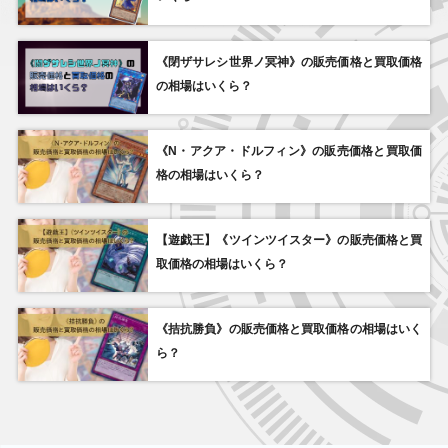
ィックシークレッ
リーシークレット
クレット
センチュリーシー
ト
クレット
《閉ザサレシ世界ノ冥神》の販売価格と買取価格
の相場はいくら？
￥260
￥260
￥260
￥260
エルシャドール・
神の密告 BLZD-
黒魔導のカーテン
ファニー・ダー
メシャフレール
JP079 スーパー
LOCH-JP003 シー
ク・ラビット
TW03-JP063 シー
クレット
RV01-JP001 ウル
クレットパラレル
トラ
《N・アクア・ドルフィン》の販売価格と買取価
格の相場はいくら？
￥250
￥250
￥250
￥250
プリミティブ・バ
ファーニマル・エ
オルターガイス
氷水帝エジル・ラ
【遊戯王】《ツインツイスター》の販売価格と買
タフライ VJMP-
ンジェル VJMP-
ト・プークエリ
ーン CYAC-JP010
JP090 ウルトラ
JP145 ウルトラ
20PP-JP004 シー
シークレット
取価格の相場はいくら？
クレット
《拮抗勝負》の販売価格と買取価格の相場はいく
￥250
￥240
￥240
￥230
ら？
インフェルノイ
死霊公爵 AC04-
強欲で金満な壺
聖秘なる竜騎士
ド・ヴァエル
JP002 シークレッ
QCAC-JP016 クォ
DUAD-JP037 シー
TW01-JP105 シー
ト
ーターセンチュリ
クレット
クレット
ーシークレット