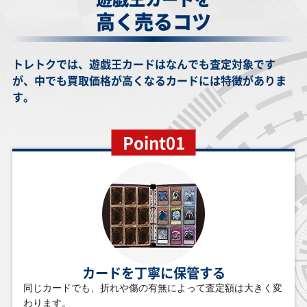
高く売るコツ
￥6,700
￥6,700
￥6,700
￥6,700
黒魔導のカーテン
蒼の深淵 ディープ
ブルーアイズ・ト
ウィッチクラフト
(オーバーフレーム)
アイズ・ホワイ
ゥーン・アルティ
マスター・ヴェー
トレトクでは、遊戯王カードはなんでも査定対象です
LOCH-JP003 ウル
ト・ドラゴン(オー
メットドラゴン
ル(オーバーフレー
トラ
バーフレーム)
RV01-JP005 プリ
ム) RV01-JP030 シ
が、中でも買取価格が高くなるカードには特徴がありま
LOCR-JP002 プリ
ズマティックシー
ークレット
ズマティックシー
クレット
す。
クレット
Point01
￥6,500
￥6,500
￥6,000
￥6,000
ハーピィの羽根帚
伝説の白き龍
竜騎士ガイア
結束と絆の魔導師
108-007 ウルトラ
EP13-JP051 エク
ROTD-JPS01 プリ
PHNI-JP000 クォ
ストラシークレッ
ズマティックシー
ーターセンチュリ
ト
クレット
ーシークレット
￥5,500
￥4,900
￥4,800
￥4,800
スキルドレイン
スターダスト・ド
四花繚乱の霊使い
トゥーン・ブラッ
PC6-JP002 ノーマ
ラゴン／バスター
BLZD-JP050 プリ
ク・マジシャン・
ルパラレル
BPRO-JPS02 プリ
ズマティックシー
ガール(オーバーフ
ズマティックシー
クレット
レーム) RV01-
カードを丁寧に保管する
クレット
JP013 シークレッ
ト
同じカードでも、折れや傷の有無によって査定額は大きく変
わります。