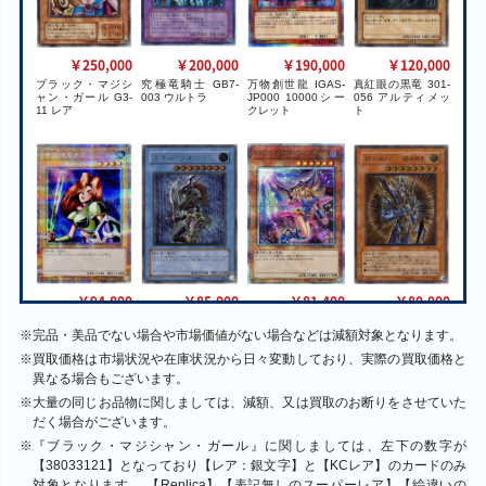
￥250,000
￥200,000
￥190,000
￥120,000
ブラック・マジシ
究極竜騎士 GB7-
万物創世龍 IGAS-
真紅眼の黒竜 301-
ャン・ガール G3-
003 ウルトラ
JP000 10000シー
056 アルティメッ
11 レア
クレット
ト
￥94,800
￥85,000
￥80,000
￥81,400
女剣士カナン
カオス・ソルジャ
カオス・ソルジャ
ブラック・マジシ
※
完品・美品でない場合や市場価値がない場合などは減額対象となります。
QCLP-JP001 クォ
ー 304-054 アルテ
ー－開闢の使者－
ャン・ガール（イ
ーターセンチュリ
ィメット
306-025 アルティ
ラスト違い）
※
買取価格は市場状況や在庫状況から日々変動しており、実際の買取価格と
ーシークレット
メット
QCCU-JP002 クォ
ーターセンチュリ
異なる場合もございます。
ーシークレット
※
大量の同じお品物に関しましては、減額、又は買取のお断りをさせていた
だく場合がございます。
※
『ブラック・マジシャン・ガール』に関しましては、左下の数字が
【38033121】となっており【レア：銀文字】と【KCレア】のカードのみ
対象となります。 【Replica】【表記無しのスーパーレア】【絵違いの