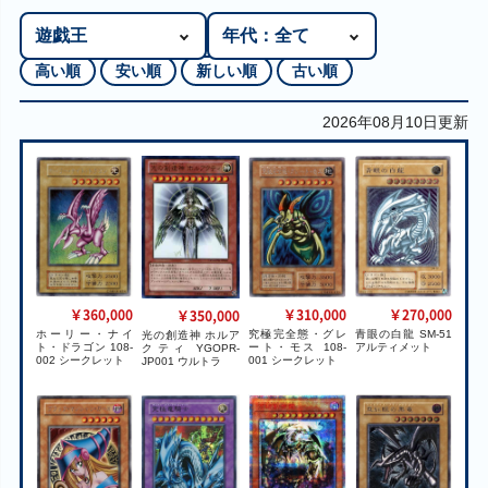
高い順
安い順
新しい順
古い順
2026年08月10日更新
￥360,000
￥310,000
￥270,000
￥350,000
ホーリー・ナイ
究極完全態・グレ
青眼の白龍 SM-51
光の創造神 ホルア
ト・ドラゴン 108-
ート・モス 108-
アルティメット
クティ YGOPR-
002 シークレット
001 シークレット
JP001 ウルトラ