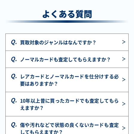
￥220
￥220
￥220
￥220
真紅眼の黒竜(背景
星辰砲手ファイメ
Ｋ９－０４号 咒
恋する乙女 LPG1-
よくある質問
緑) QCAC-JP022
ナ DBJH-JP002 ス
DOOD-JP025 シー
JP001 プリズマテ
クォーターセンチ
ーパー
クレット
ィックシークレッ
ュリーシークレッ
ト
ト
買取対象のジャンルはなんですか？
￥220
￥210
￥160
￥140
ボーン・デーモン
ジャンク・マイス
魅惑の女王 ＬＶ３
ブラック・マジシ
BLZD-JPS05 ウル
ター 26PP-JP008
AC04-JP057 シー
ャン(両手杖)
トラ
スーパー
クレット
QCAC-JP018 クォ
ノーマルカードも査定してもらえますか？
ーターセンチュリ
ーシークレット
レアカードとノーマルカードを仕分けする必
要はありますか？
￥140
サイクロン DOOD-
JPS20 ウルトラ
10年以上昔に買ったカードでも査定してもら
えますか？
傷や汚れなどで状態の良くないカードも査定
してもらえますか？