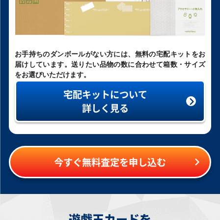
アルティメット
￥8,700
￥8,700
￥8,700
￥8,300
禁じられた聖冠
調和ノ天救竜
スカーレッド・ノ
ティマイオスの眼
お手持ちのダンボールがない方には、無料の宅配キットをお
BPRO-JP067 プリ
BLZD-JP024 プリ
ヴァ・ドラゴン
光 TTP1-JP003 プ
ズマティックシー
ズマティックシー
BLZD-JPS06 プリ
リズマティックシ
届けしています。送りたい品物の数に合わせて箱数・サイズ
クレット
クレット
ズマティックシー
ークレット
クレット
をお選びいただけます。
宅配キットについて
￥8,000
￥7,700
￥7,100
￥6,700
詳しく見る
破壊輪 G4-18 パラ
マルチャミー・フ
青眼の白龍 QCCP-
赫の聖女カルテシ
レル
ワロス LOCH-
JP001 アルティメ
ア CF01-JPS04 ク
JP047 プリズマテ
ット
ォーターセンチュ
ィックシークレッ
リーシークレット
ト
今すぐ無料査定を申し込む
￥6,700
￥6,700
￥6,700
￥6,700
ブラック・マジシ
閃刀亜式－レムニ
ガーデン・ロー
霆王の閃光 BLZD-
ャン・ガール(原作
スゲート DUAD-
ズ・メイデン
JP077 プリズマテ
絵) QCAC-JP019
JP069 プリズマテ
DOOD-JPS06 プリ
ィックシークレッ
クォーターセンチ
ィックシークレッ
ズマティックシー
ト
ュリーシークレッ
ト
クレット
ト
遊戯王カードを