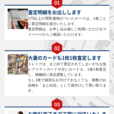
01
ブルーアイズ・カ
ブラック・ロー
命王の螺旋 DOOD-
指環の精霊ジーニ
オス・ＭＡＸ・ド
ズ・ドラゴン(イラ
JP079 シークレッ
ャ WPP7-JP049 シ
ラゴン(イラスト違
スト違い) QCAC-
ト
ークレット
査定明細をお出しします
い) QCAC-JP001
JP003 クォーター
クォーターセンチ
センチュリーシー
ュリーシークレッ
クレット
1円以上の買取価格がついたカードは、1枚ごと
ト
に査定明細を提示いたします。
査定明細は、お申し込み後にご利用いただけるマ
イページからご確認いただけます。
￥460
￥460
￥460
￥450
激流葬 DL3-063 ウ
竜騎士ブラック・
燦幻開門（ロゴ入
ＲＵＭ－アージェ
ルトラ
マジシャン・ガー
り） 25LP-JP008
ント・カオス・フ
02
ル(イラスト違い)
シークレット
ォース PP16-
QCAC-JP020 クォ
JP018 シークレッ
ーターセンチュリ
ト
大量のカードも1枚1枚査定します
ーシークレット
トレトクは、まとめて査定されてしまいがちな低
レアリティカードや古いカードも、1枚1枚査定
し、
積極的に単品買取しています。
￥450
￥450
￥450
￥450
もし1枚で値段をお付けできなくても、複数のお
屋敷わらし(イラス
白の聖女エクレシ
精霊獣使い ウィン
ジャンク・マイス
ト違い) RC03-
ア BODE-JP007 シ
ダ TW01-JP135 シ
ター 26PP-JP008
品物を「まとめ品」として値付けして買い取りま
JP012 プレミアム
ークレット
ークレット
シークレット
ゴールド
す。
03
￥450
￥450
￥440
￥430
Ｍ・ＨＥＲＯ ファ
完全なる世界 トゥ
トリックスター・
生ける屍の呼び声