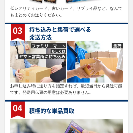
ホーリー・エルフ
降雷皇ハモン SOI-
光と闇の戦士カオ
バスター・ブレイ
低レアリティカード、古いカード、サプライ品など、なんで
106-013 スーパー
JP002 アルティメ
ス・ソルジャー(オ
ダー 303-054 アル
ット
ーバーフレーム)
ティメット
もまとめてお送りください。
CORI-JP028 プリ
ズマティックシー
クレット
03
持ち込みと集荷で選べる
発送方法
￥19,700
￥19,000
￥18,000
￥18,000
閃刀姫＝ゼロ
氷結界の龍ブリュ
死者蘇生 106-033
BLUE EYES
DUAD-JP049 プリ
ーナク DTC1-
スーパー
WHITE DRAGON
ズマティックシー
JP022 シークレッ
AC02-JP000 プリ
クレット
ト
ズマティックシー
クレット
￥17,100
￥16,000
￥15,800
￥15,800
お申し込み時に送り方を指定すれば、最短当日から発送可能
真紅眼の黒竜（イ
青眼の究極竜
神炎皇ウリア
黒き竜のエクレシ
です。発送用伝票の用意は必要ありません。
ラスト違い）
15AX-JP000 ホロ
LPG1-JP056 プリ
ア BPRO-JP041 プ
QCCP-JP108 クォ
グラフィック
ズマティックシー
リズマティックシ
ーターセンチュリ
クレット
ークレット
ーシークレット
04
積極的な単品買取
￥15,000
￥15,000
￥14,600
￥14,000
ダーク・レクイエ
誇りと魂の究極竜
光の護封剣 106-
デーモンの召喚
ム・エクシーズ・
ROTA-JP000 クォ
036 ウルトラ
115-032 ウルトラ