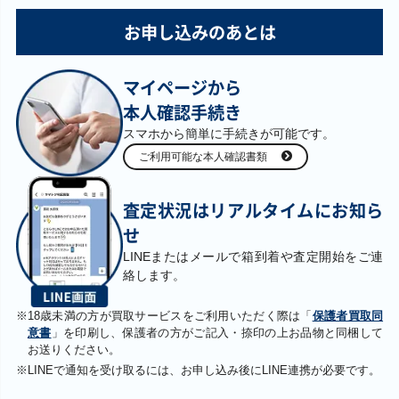
お申し込みのあとは
￥1,300
￥1,300
￥1,300
￥1,200
青眼の白龍(EX版)
エフェクト・ヴェ
教導の雷霆フルル
リビングデッドの
マイページから
QCAC-JP021 クォ
ーラー QCAC-
ドリス DOOD-
呼び声 BE01-
ーターセンチュリ
JP002 クォーター
JP026 プリズマテ
JP069 ウルトラ
本人確認手続き
ーシークレット
センチュリーシー
ィックシークレッ
クレット
ト
スマホから簡単に手続きが可能です。
ご利用可能な本人確認書類
￥1,200
￥1,200
￥1,200
￥1,200
ダーク・リベリオ
零氷の魔妖－雪女
Ｌｉｖｅ☆Ｔｗｉ
オルフェゴール・
査定状況はリアルタイムにお知ら
ン・エクシーズ・
LVP3-JP091 シー
ｎ リィラ・トリ
ガラテアｉ QCTB-
ドラゴン NECH-
クレット
ート BLVO-JP028
JP033 クォーター
JP053 ホログラフ
プリズマティック
センチュリーシー
せ
ィック
シークレット
クレット
LINEまたはメールで箱到着や査定開始をご連
絡します。
￥1,200
￥1,200
￥1,200
￥1,200
※
18歳未満の方が買取サービスをご利用いただく際は「
保護者買取同
迷宮城の白銀姫
ブラック・マジシ
命王の螺旋 DOOD-
糾罪巧－アトリマ
QCAC-JP011 クォ
ャン(原作絵)
JP079 プリズマテ
ール DBPR-JP022
意書
」を印刷し、保護者の方がご記入・捺印の上お品物と同梱して
ーターセンチュリ
QCAC-JP018 クォ
ィックシークレッ
プリズマティック
お送りください。
ーシークレット
ーターセンチュリ
ト
シークレット
ーシークレット
※
LINEで通知を受け取るには、お申し込み後にLINE連携が必要です。