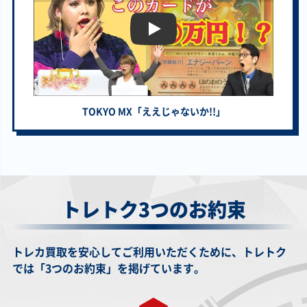
￥700
￥670
￥550
￥520
【トレトク】トレカの宅配買取サ
四花繚乱の霊使い
生ける屍の呼び声
ユニティ・オブ・
始まりの神ファー
BLZD-JP050 アル
WPP7-JP007 シー
ドラゴン EP18-
ラ CORI-JP022 ア
ティメット
クレット
JP053 エクストラ
ルティメット
シークレット
TOKYO MX「ええじゃないか!!」
￥510
￥500
￥500
￥500
天羽々斬之巳剣
八汰烏の骸 PP6-
ＣＮｏ.４０ ギミッ
屋敷わらし FLOD-
WPP6-JP035 ウル
006 シークレット
ク・パペット－デ
JP033 シークレッ
トラ
ビルズ・ストリン
ト
グス PP16-JP011
シークレット
トレトク3つのお約束
￥500
￥500
￥500
￥500
トラップトリック
デュナミス・ヴァ
真なる太陽神
ライトニング・ス
SOFU-JP078 シー
ルキリア WPP1-
WPP3-JP052 シー
トーム QCAC-
クレット
JP000 プリズマテ
クレット
JP017 クォーター
ィックシークレッ
センチュリーシー
トレカ買取を安心してご利用いただくために、トレトク
ト
クレット
では「3つのお約束」を掲げています。
￥490
￥490
￥490
￥480