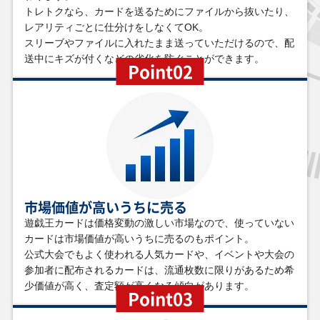
トレトクなら、カードを送るためにファイルから抜いたり、
￥4,600
￥4,400
￥4,400
￥4,100
レアリティごとに仕分けをしなくてOK。
Ｋ９－１７号 “Ｒｉ
ブラック・マジシ
スカーレッド・ノ
オオヒメの御巫
スリーブやファイルに入れたまま送っていただけるので、配
ｐｐｅｒ” DBJH-
ャン(背景宇宙)
ヴァ・ドラゴン－
TTP1-JP063 パラ
JP035 プリズマテ
QCAC-JP018 クォ
バーニング・ソウ
レル
送中にキズが付くなどの劣化を防ぐことができます。
Point02
ィックシークレッ
ーターセンチュリ
ル(オーバーフレー
ト
ーシークレット
ム) LOCR-JP008
プリズマティック
シークレット
￥4,100
￥4,000
￥4,000
￥3,800
白き幻獣－青眼の
伝説の闇の魔導師
星辰砲手ファイメ
堕天使ナース－レ
白龍(オーバーフレ
EP13-JP052 エク
ナ DBJH-JP002 プ
フィキュル GX05-
ーム) LOCR-JP001
ストラシークレッ
リズマティックシ
JP001 ウルトラ
ウルトラ
ト
ークレット
市場価値が高いうちに売る
遊戯王カードは価格変動の激しい市場なので、使っていない
￥3,800
￥3,800
￥3,800
￥3,700
カードは市場価値が高いうちに売るのもポイント。
サクリファイス
閃刀姫－レイ(イラ
迷宮城の白銀姫(イ
白の聖女エクレシ
DP19-JP000 ホロ
スト違い) QCAC-
ラスト違い) QCAC-
ア CF01-JPS02 ク
公式大会でもよく使われる人気カードや、イベントや大会の
グラフィック
JP008 クォーター
JP011 クォーター
ォーターセンチュ
センチュリーシー
センチュリーシー
リーシークレット
参加者に配布されるカードは、流通枚数に限りがあるため希
クレット
クレット
少価値が高く、査定額が高くなる傾向があります。
Point03