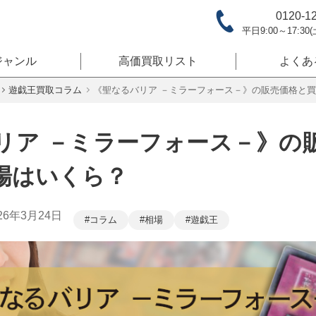
0120-1
平日9:00～17:30
ジャンル
高価買取リスト
よくあ
遊戯王買取コラム
《聖なるバリア －ミラーフォース－》の販売価格と
リア －ミラーフォース－》の
場はいくら？
26年3月24日
コラム
相場
遊戯王