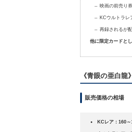
映画の前売り券
KCウルトラレ
再録されるが配
他に限定カードと
《青眼の亜白龍
販売価格の相場
KCレア：160～1