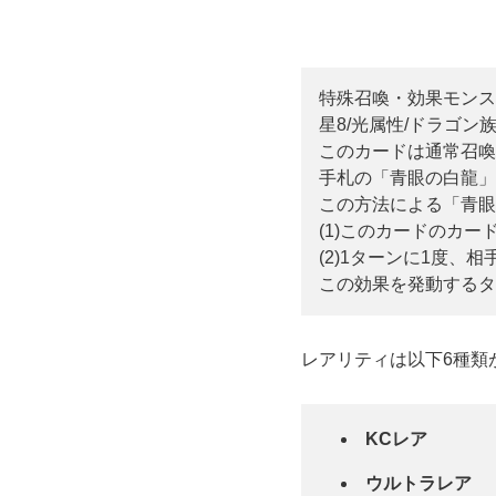
特殊召喚・効果モンス
星8/光属性/ドラゴン族/攻
このカードは通常召喚
手札の「青眼の白龍」
この方法による「青眼
(1)このカードのカ
(2)1ターンに1度
この効果を発動するタ
レアリティは以下6種類
KCレア
ウルトラレア