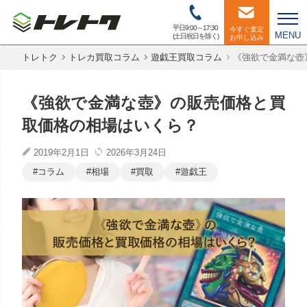
平日9:00～17:30
今すぐ査定
MENU
(土日祝日を除く)
お申し込み
トレトク
トレカ買取コラム
遊戯王買取コラム
《強欲で金満な壺
《強欲で金満な壺》の販売価格と買
取価格の相場はいくら？
2019年2月1日
2026年3月24日
コラム
相場
買取
遊戯王